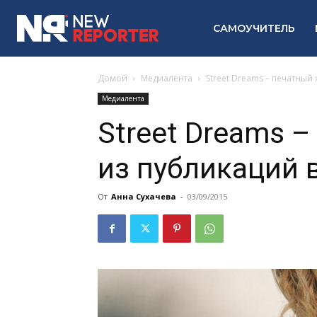
САМОУЧИТЕЛЬ
Домой
Медиалента
Street Dreams – печатный
Медиалента
Street Dreams 
из публикаций в
От
Анна Сухачева
-
03/09/2015