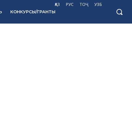
ҚАЗ
РУС
ТОҶ
УЗБ
Ь
КОНКУРСЫ/ГРАНТЫ