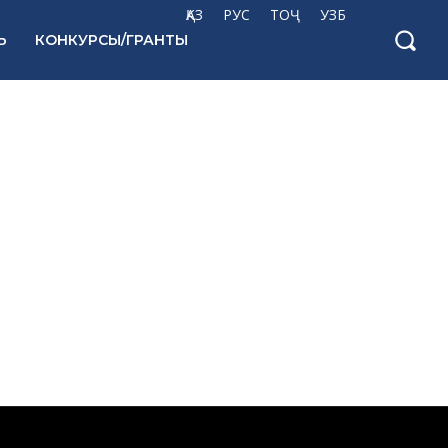
ҚАЗ
РУС
ТОҶ
УЗБ
Ь
КОНКУРСЫ/ГРАНТЫ