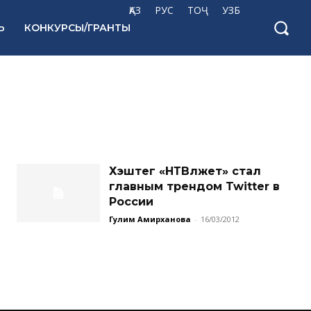
ҚАЗ
РУС
ТОҶ
УЗБ
Ь
КОНКУРСЫ/ГРАНТЫ
Хэштег «НТВлжет» стал
главным трендом Twitter в
России
Гулим Амирханова
-
16/03/2012