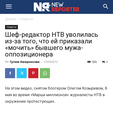
Домой
Новости
Новости
Шеф-редактор НТВ уволилась
из-за того, что ей приказали
«мочить» бывшего мужа-
оппозиционера
От
Гулим Амирханова
-
11/05/2012
526
0
На этом видео, снятом блогером Олегом Козыревом, 6
мая во время «Марша миллионов» журналисты НТВ в
окружении протестующих.