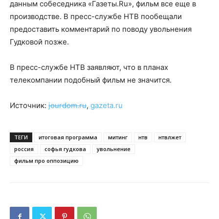
данным собеседника «Газеты.Ru», фильм все еще в
производстве. В пресс-службе НТВ пообещали
предоставить комментарий по поводу увольнения
Гудковой позже.
В пресс-службе НТВ заявляют, что в планах
телекомпании подобный фильм не значится.
Источник:
jourdom.ru
,
gazeta.ru
ТЕГИ
итоговая программа
митинг
нтв
нтвлжет
россия
софья гудкова
увольнение
фильм про оппозицию