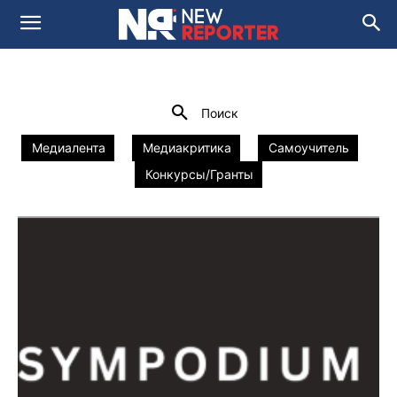
НОВОСТИ
Media and Social Innovation Lab
newsroom 2.0
Домой
Новости
Поиск
Медиалента
Медиакритика
Самоучитель
Конкурсы/Гранты