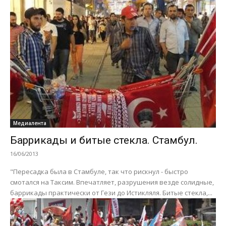
Медиалента
Баррикады и битые стекла. Стамбул.
16/06/2013
"Пересадка была в Стамбуле, так что рискнул - быстро
смотался на Таксим. Впечатляет, разрушения везде солидные,
баррикады практически от Гези до Истикляля. Битые стекла,...