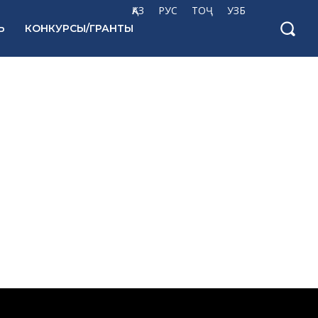
ҚАЗ
РУС
ТОҶ
УЗБ
Ь
КОНКУРСЫ/ГРАНТЫ