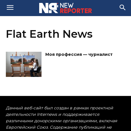
Flat Earth News
Моя профессия — чурналист
Данный веб-сайт был создан в рамках проектной
деятельности Internews и поддерживается
различными донорскими организациями, включая
Европейский Союз. Содержание публикаций не