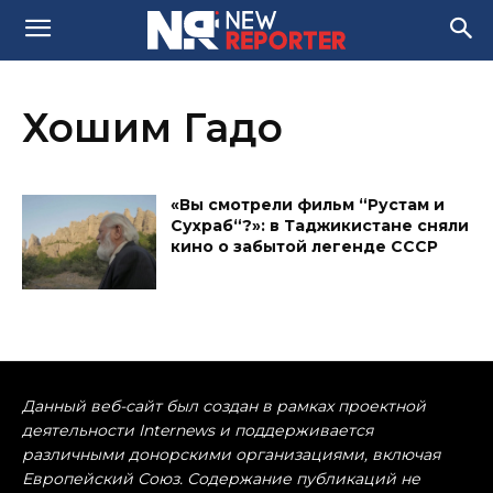
Хошим Гадо
«Вы смотрели фильм “Рустам и
Сухраб“?»: в Таджикистане сняли
кино о забытой легенде СССР
Данный веб-сайт был создан в рамках проектной
деятельности Internews и поддерживается
различными донорскими организациями, включая
Европейский Союз. Содержание публикаций не