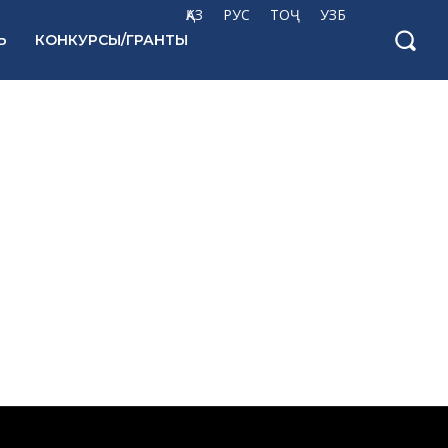
ҚАЗ
РУС
ТОҶ
УЗБ
Ь
КОНКУРСЫ/ГРАНТЫ