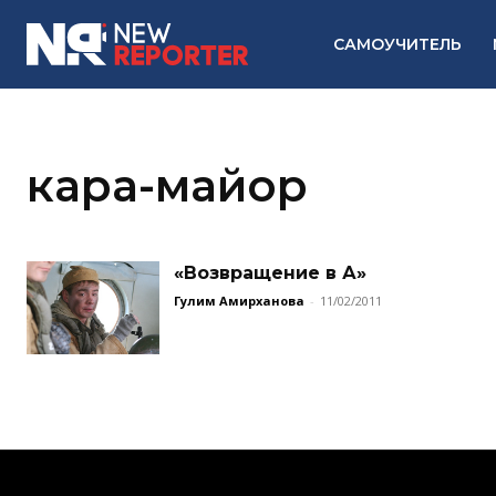
САМОУЧИТЕЛЬ
кара-майор
«Возвращение в А»
Гулим Амирханова
-
11/02/2011