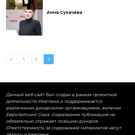
Анна Сухачева
1
2
3
Данный веб-сайт был создан в рамках проектной
деятельности Internews и поддерживается
различными донорскими организациями, включая
Европейский Союз. Содержание публикаций не
обязательно отражает позицию доноров.
Ответственность за содержание материалов несут
авторы и Internews.