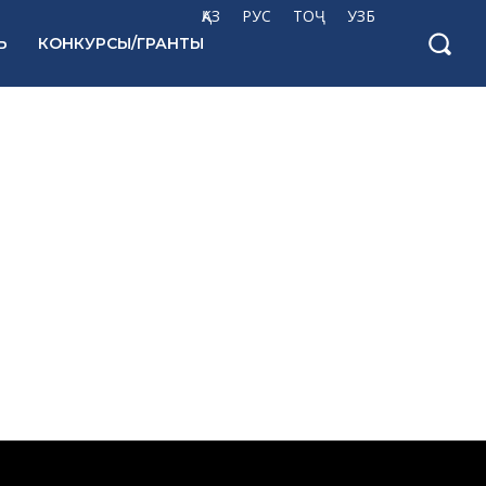
ҚАЗ
РУС
ТОҶ
УЗБ
Ь
КОНКУРСЫ/ГРАНТЫ