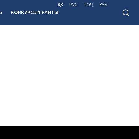
ҚАЗ
РУС
ТОҶ
УЗБ
Ь
КОНКУРСЫ/ГРАНТЫ