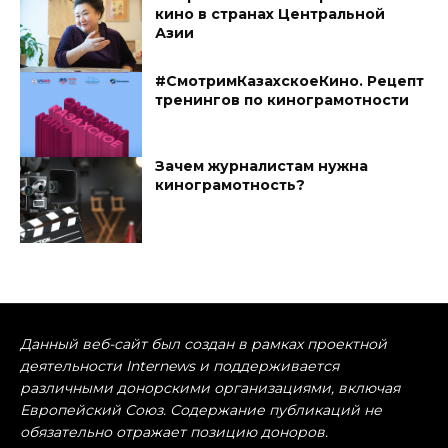
кино в странах Центральной
Азии
#СмотримКазахскоеКино. Рецепт
тренингов по кинограмотности
Зачем журналистам нужна
кинограмотность?
Данный веб-сайт был создан в рамках проектной
деятельности Internews и поддерживается
различными донорскими организациями, включая
Европейский Союз. Содержание публикаций не
обязательно отражает позицию доноров.