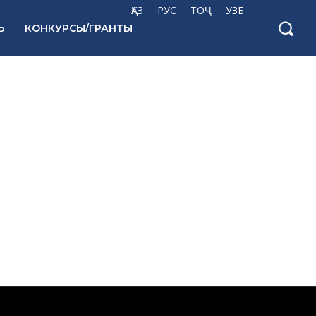
ҚАЗ
РУС
ТОҶ
УЗБ
Ь
КОНКУРСЫ/ГРАНТЫ