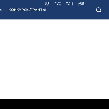
ҚАЗ
РУС
ТОҶ
УЗБ
Ь
КОНКУРСЫ/ГРАНТЫ