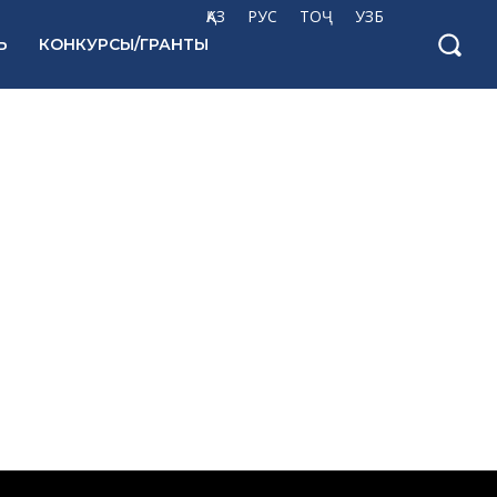
ҚАЗ
РУС
ТОҶ
УЗБ
Ь
КОНКУРСЫ/ГРАНТЫ