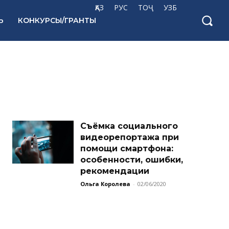
ҚАЗ
РУС
ТОҶ
УЗБ
Ь
КОНКУРСЫ/ГРАНТЫ
Съёмка социального
видеорепортажа при
помощи смартфона:
особенности, ошибки,
рекомендации
Ольга Королева
-
02/06/2020