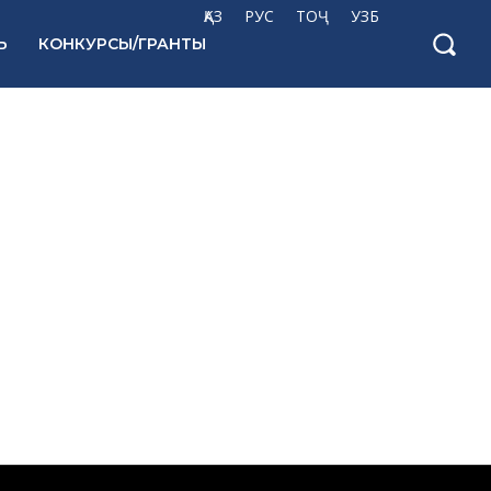
ҚАЗ
РУС
ТОҶ
УЗБ
Ь
КОНКУРСЫ/ГРАНТЫ