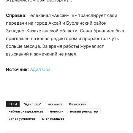
Справка
: Телеканал «Аксай-ТВ» транслирует свои
передачи на город Аксай и Бурлинский район
Западно-Казахстанской области. Санат Урналиев был
приглашен на канал редактором и проработал чуть
больше месяца. За время работы журналист
взысканий и замечаний не имел.
Источник
:
Адил Соз
ТЕГИ
"Адил соз"
аксай-тв
Казахстан
неблагонадежность
новости
новый репортер
санат урналиев
тлек имашев