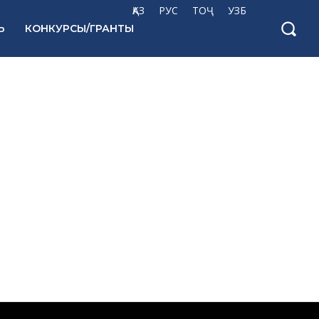
ҚАЗ
РУС
ТОҶ
УЗБ
Ь
КОНКУРСЫ/ГРАНТЫ