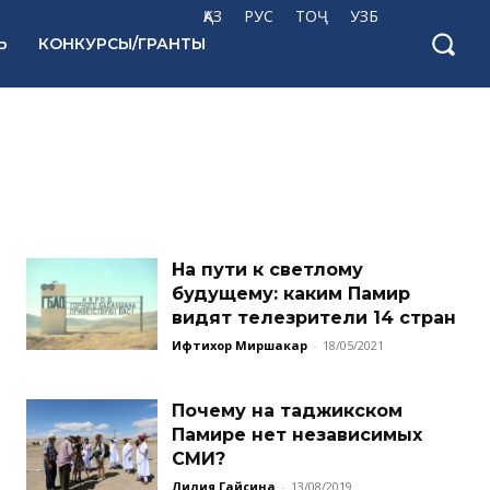
ҚАЗ
РУС
ТОҶ
УЗБ
Ь
КОНКУРСЫ/ГРАНТЫ
На пути к светлому
будущему: каким Памир
видят телезрители 14 стран
Ифтихор Миршакар
-
18/05/2021
Почему на таджикском
Памире нет независимых
СМИ?
Лилия Гайсина
-
13/08/2019