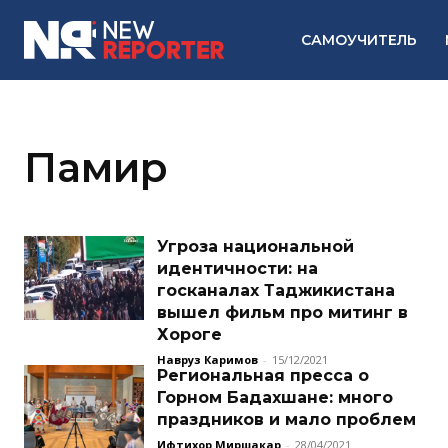
САМОУЧИТЕЛЬ
Памир
Угроза национальной
идентичности: на
госканалах Таджикистана
вышел фильм про митинг в
Хороге
Навруз Каримов
-
15/12/2021
Региональная пресса о
Горном Бадахшане: много
праздников и мало проблем
Ифтихор Миршакар
-
28/04/2021