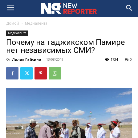
Домой
Медиалента
Медиалента
Почему на таджикском Памире
нет независимых СМИ?
От
Лилия Гайсина
-
13/08/2019
1734
0