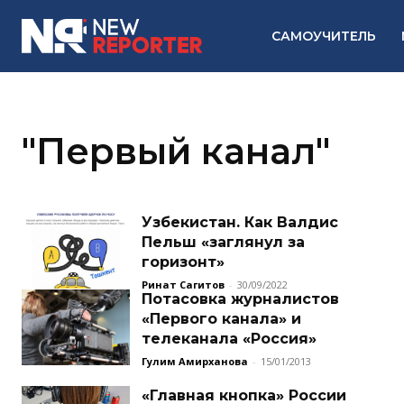
САМОУЧИТЕЛЬ
"Первый канал"
Узбекистан. Как Валдис
Пельш «заглянул за
горизонт»
Ринат Сагитов
-
30/09/2022
Потасовка журналистов
«Первого канала» и
телеканала «Россия»
Гулим Амирханова
-
15/01/2013
«Главная кнопка» России