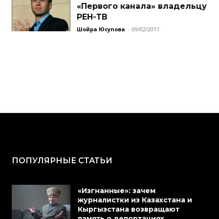
«Первого канала» владельцу
РЕН-ТВ
Шойра Юсупова
-
09/02/2011
ПОПУЛЯРНЫЕ СТАТЬИ
«Изгнанные»: зачем
журналистки из Казахстана и
Кыргызстана возвращают
память о депортациях