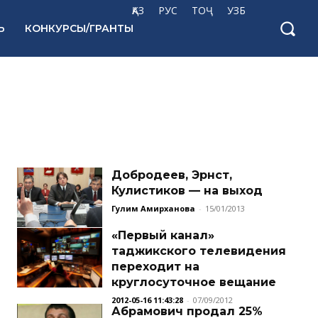
ҚАЗ
РУС
ТОҶ
УЗБ
Ь
КОНКУРСЫ/ГРАНТЫ
Добродеев, Эрнст,
Кулистиков — на выход
Гулим Амирханова
-
15/01/2013
«Первый канал»
таджикского телевидения
переходит на
круглосуточное вещание
2012-05-16 11:43:28
-
07/09/2012
Абрамович продал 25%