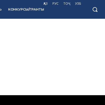
ҚАЗ
РУС
ТОҶ
УЗБ
Ь
КОНКУРСЫ/ГРАНТЫ