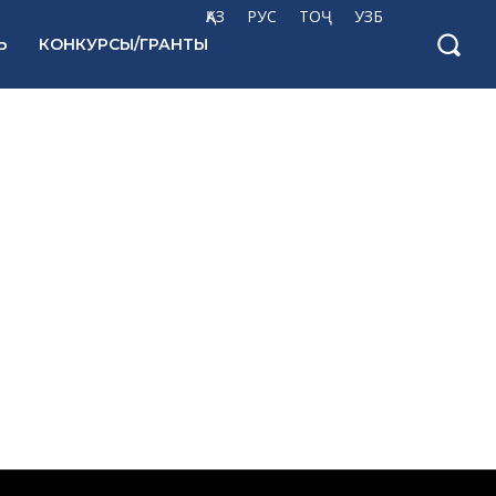
ҚАЗ
РУС
ТОҶ
УЗБ
Ь
КОНКУРСЫ/ГРАНТЫ