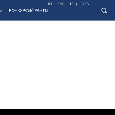
ҚАЗ
РУС
ТОҶ
УЗБ
Ь
КОНКУРСЫ/ГРАНТЫ