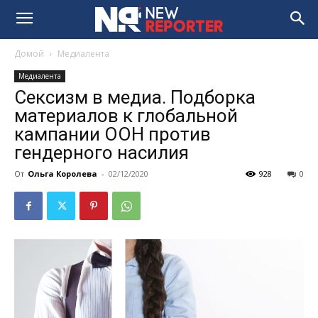
Домой
Медиалента
Медиалента
Сексизм в медиа. Подборка
материалов к глобальной
кампании ООН против
гендерного насилия
От
Ольга Королева
-
02/12/2020
928
0