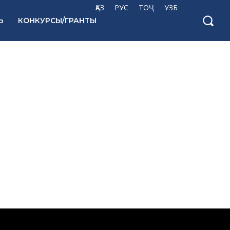
ҚАЗ
РУС
ТОҶ
УЗБ
Ь
КОНКУРСЫ/ГРАНТЫ