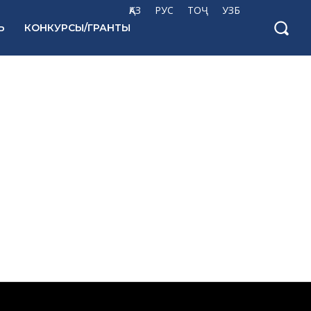
ҚАЗ
РУС
ТОҶ
УЗБ
Ь
КОНКУРСЫ/ГРАНТЫ