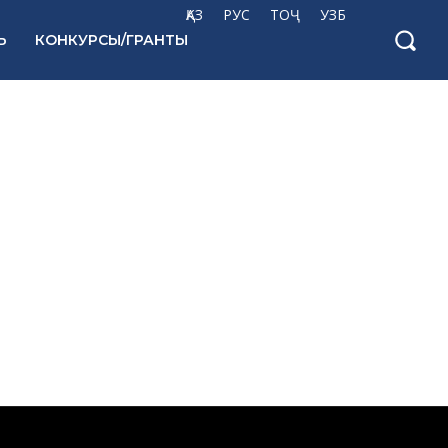
ҚАЗ
РУС
ТОҶ
УЗБ
Ь
КОНКУРСЫ/ГРАНТЫ