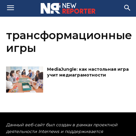
трансформационные
игры
MediaJungle: как настольная игра
учит медиаграмотности
Данный веб-сайт был создан в рамках проектной
деятельности Internews и поддерживается