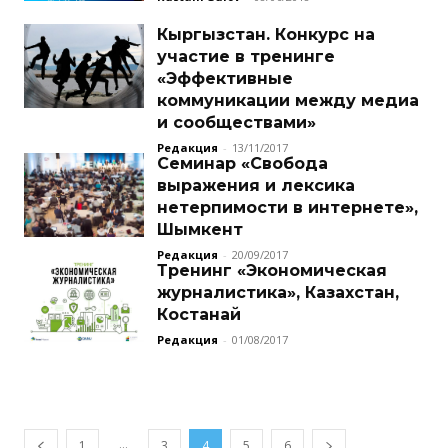
Кыргызстан. Конкурс на
участие в тренинге
«Эффективные
коммуникации между медиа
и сообществами»
Редакция
-
13/11/2017
Семинар «Свобода
выражения и лексика
нетерпимости в интернете»,
Шымкент
Редакция
-
20/09/2017
Тренинг «Экономическая
журналистика», Казахстан,
Костанай
Редакция
-
01/08/2017
...
1
3
4
5
6