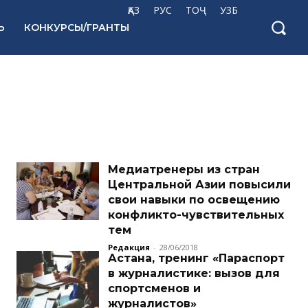
ҚАЗ
РУС
ТОҶ
УЗБ
Ь
КОНКУРСЫ/ГРАНТЫ
Медиатренеры из стран
Центральной Азии повысили
свои навыки по освещению
конфликто-чувствительных
тем
Редакция
-
28/06/2018
Астана, тренинг «Параспорт
в журналистике: вызов для
спортсменов и
журналистов»