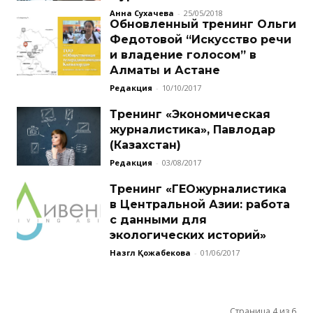
Анна Сухачева
-
25/05/2018
Обновленный тренинг Ольги
Федотовой “Искусство речи
и владение голосом” в
Алматы и Астане
Редакция
-
10/10/2017
Тренинг «Экономическая
журналистика», Павлодар
(Казахстан)
Редакция
-
03/08/2017
Тренинг «ГЕОжурналистика
в Центральной Азии: работа
с данными для
экологических историй»
Назгүл Қожабекова
-
01/06/2017
Страница 4 из 6