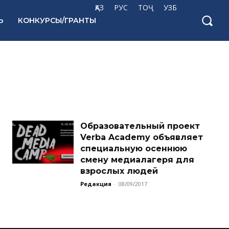
ҚАЗ
РУС
ТОҶ
УЗБ
Ь
КОНКУРСЫ/ГРАНТЫ
Образовательный проект
Verba Academy объявляет
специальную осеннюю
смену медиалагеря для
взрослых людей
Редакция
-
08/09/2017