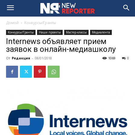
Домой
Конкурсы/Гранты
Конкурсы/Гранты
Наши проекты
Мастер-классы
Медиалента
Internews объявляет прием
заявок в онлайн-медиашколу
От
Редакция
-
08/01/2018
1069
0