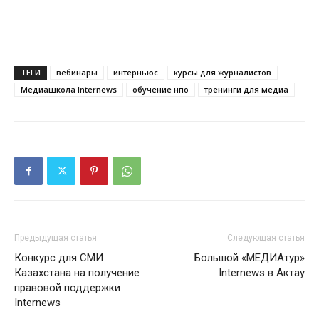
ТЕГИ
вебинары
интерньюс
курсы для журналистов
Медиашкола Internews
обучение нпо
тренинги для медиа
Предыдущая статья
Следующая статья
Конкурс для СМИ
Большой «МЕДИАтур»
Казахстана на получение
Internews в Актау
правовой поддержки
Internews