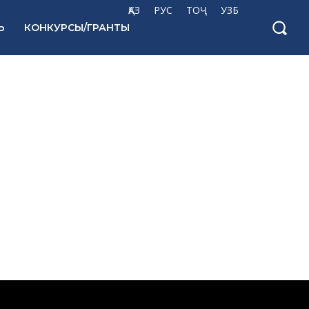
ҚАЗ
РУС
ТОҶ
УЗБ
Ь
КОНКУРСЫ/ГРАНТЫ