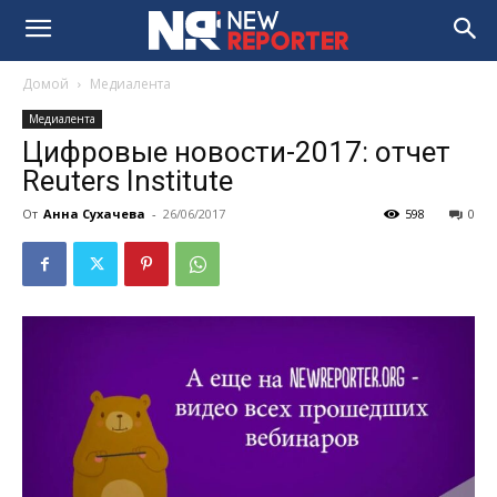
Домой
Медиалента
Медиалента
Цифровые новости-2017: отчет
Reuters Institute
От
Анна Сухачева
-
26/06/2017
598
0