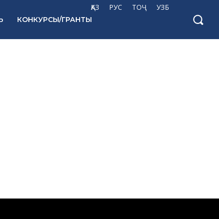
ҚАЗ
РУС
ТОҶ
УЗБ
Ь
КОНКУРСЫ/ГРАНТЫ