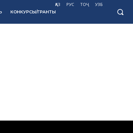
ҚАЗ
РУС
ТОҶ
УЗБ
Ь
КОНКУРСЫ/ГРАНТЫ