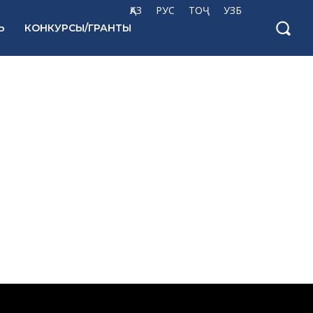
ҚАЗ
РУС
ТОҶ
УЗБ
Ь
КОНКУРСЫ/ГРАНТЫ