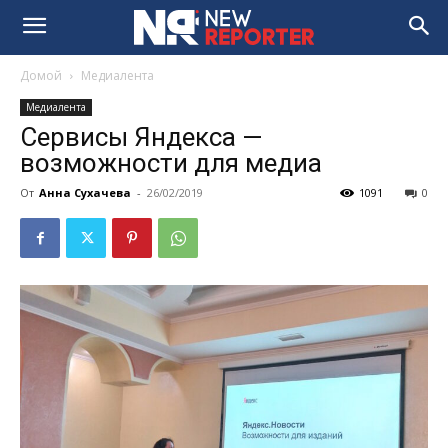
Домой
Медиалента
Медиалента
Cервисы Яндекса —
возможности для медиа
От
Анна Сухачева
-
26/02/2019
1091
0