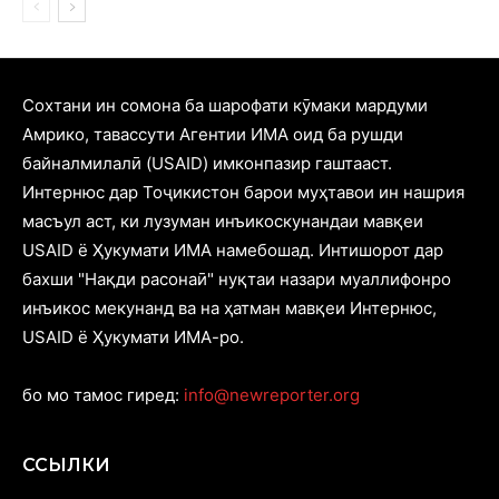
Cохтани ин сомона ба шарофати кӯмаки мардуми
Амрико, тавассути Агентии ИМА оид ба рушди
байналмилалӣ (USAID) имконпазир гаштааст.
Интернюс дар Тоҷикистон барои муҳтавои ин нашрия
масъул аст, ки лузуман инъикоскунандаи мавқеи
USAID ё Ҳукумати ИМА намебошад. Интишорот дар
бахши "Нақди расонаӣ" нуқтаи назари муаллифонро
инъикос мекунанд ва на ҳатман мавқеи Интернюс,
USAID ё Ҳукумати ИМА-ро.
бо мо тамос гиред:
info@newreporter.org
ССЫЛКИ