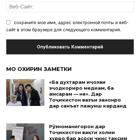
Ве
Са
сохраните мое имя, адрес электронной почты и веб-
сайт в этом браузере для следующего комментария.
МО ОХИРИН ЗАМЕТКИ
«Ба духтарам иҷозаи
эҷодкориро медиҳам, ба
ҳамсарам — не». Дар
Тоҷикистон вазъи занонро
дар санъат пажуҳиш карданд
Рӯзноманигорон дар
Тоҷикистон вақти холии
худро бар асоси ҷинс тақсим