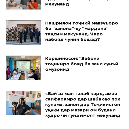
мекунанд
Нашрияҳои тоҷикӣ мавзуъҳоро
ба “занона”-ву “мардона”
тақсим мекунанд. Чаро
набояд чунин бошад?
Коршиносон: “Забони
тоҷикиро бояд ба зеҳни сунъӣ
омӯзонид”
«Вай аз ман талаб кард, ҳамаи
саҳифаҳоямро дар шабакаҳо пок
кунам»: занон дар Тоҷикистон
ҳуқуқи дар мазҳари ом будани
худро чи гуна ҳимоят мекунанд