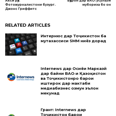
Акси рӯз.
Бӯҳрон дар ВАО: усулҳои
Фотожурналистони бузург.
мубориза бо он
Джонс Гриффитс
RELATED ARTICLES
Интернюс дар Тоҷикистон ба
мутахассиси SMM ниёз дорад
Internews дар Осиёи Марказӣ
дар байни ВАО‑и Қазоқистон
ва Тоҷикистонро барои
иштирок дар мактаби
медиабизнес озмун эълон
мекунад
Грант: Internews дар
Тоҷикистон барои