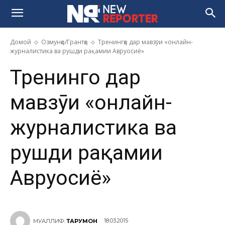
Домой
Озмунҳо/Грантҳо
Тренингҳо дар мавзӯи «онлайн-
журналистика ва рушди рақамии Авруосиё»
Тренингҳо дар
мавзӯи «онлайн-
журналистика ва
рушди рақамии
Авруосиё»
18.03.2015
МУАЛЛИФ:
ТАРҶУМОН