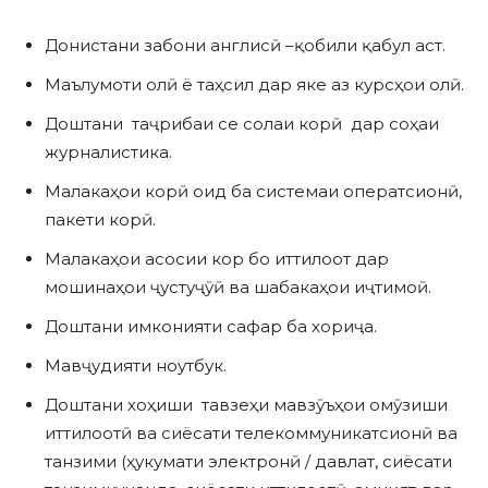
Донистани забони англисӣ –қобили қабул аст.
Маълумоти олӣ ё таҳсил дар яке аз курсҳои олӣ.
Доштани таҷрибаи се солаи корӣ дар соҳаи
журналистика.
Малакаҳои корӣ оид ба системаи оператсионӣ,
пакети корӣ.
Малакаҳои асосии кор бо иттилоот дар
мошинаҳои ҷустуҷӯӣ ва шабакаҳои иҷтимоӣ.
Доштани имконияти сафар ба хориҷа.
Мавҷудияти ноутбук.
Доштани хоҳиши тавзеҳи мавзӯъҳои омӯзиши
иттилоотӣ ва сиёсати телекоммуникатсионӣ ва
танзими (ҳукумати электронӣ / давлат, сиёсати