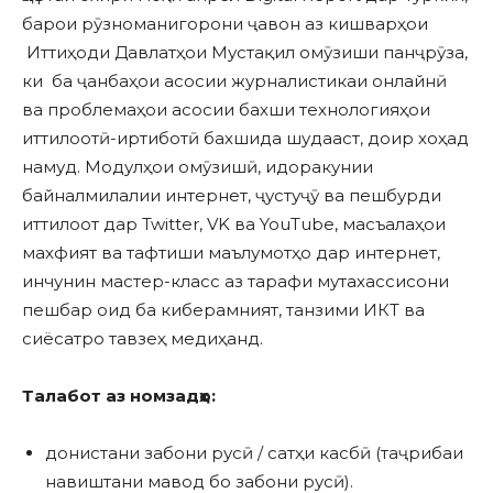
барои рӯзноманигорони ҷавон аз кишварҳои
Иттиҳоди Давлатҳои Мустақил омӯзиши панҷрӯза,
ки ба ҷанбаҳои асосии журналистикаи онлайнӣ
ва проблемаҳои асосии бахши технологияҳои
иттилоотӣ-иртиботӣ бахшида шудааст, доир хоҳад
намуд. Модулҳои омӯзишӣ, идоракунии
байналмилалии интернет, ҷустуҷӯ ва пешбурди
иттилоот дар Twitter, VK ва YouTube, масъалаҳои
махфият ва тафтиши маълумотҳо дар интернет,
инчунин мастер-класс аз тарафи мутахассисони
пешбар оид ба киберамният, танзими ИКТ ва
сиёсатро тавзеҳ медиҳанд.
Талабот аз номзадҳо:
донистани забони русӣ / сатҳи касбӣ (таҷрибаи
навиштани мавод бо забони русӣ).