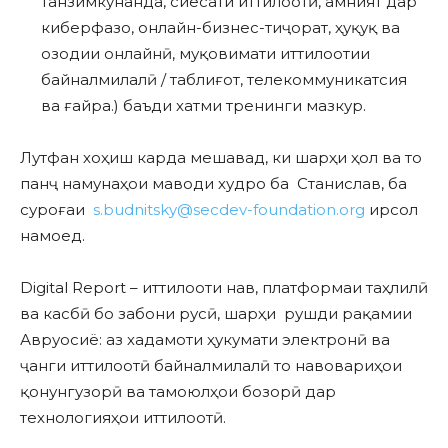
танзимкунанда, сиёсати иттилоотӣ, амният дар
киберфазо, онлайн-бизнес-тиҷорат, ҳуқуқ ва
озодии онлайнӣ, муқовимати иттилоотии
байналмилалӣ / таблиғот, телекоммуникатсия
ва ғайра.) баъди хатми тренинги мазкур.
Лутфан хоҳиш карда мешавад, ки шарҳи ҳол ва то
панҷ намунаҳои маводи худро ба Станислав, ба
суроғаи
s.budnitsky@secdev-foundation.org
ирсол
намоед.
Digital Report – иттилооти нав, платформаи таҳлилӣ
ва касбӣ бо забони русӣ, шарҳи рушди рақамии
Авруосиё: аз хадамоти ҳукумати электронӣ ва
ҷанги иттилоотӣ байналмилалӣ то навовариҳои
қонунгузорӣ ва тамоюлҳои бозорӣ дар
технологияҳои иттилоотӣ.