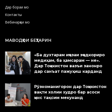
Дар бораи мо
Контакты
Вебинарҳои мо
МАВОДҲОИ БЕҲТАРИН
«Ба духтарам иҷозаи эҷодкориро
медиҳам, ба ҳамсарам — не».
Дар Тоҷикистон вазъи занонро
дар санъат пажуҳиш карданд
Рӯзноманигорон дар Тоҷикистон
вақти холии худро бар асоси
ҷинс тақсим мекунанд