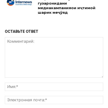
гузаронидани
медиакампанияҳои иҷтимоӣ
шарик меҷӯяд
ОСТАВЬТЕ ОТВЕТ
Комментарий:
Им
Эл
поч