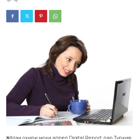
Ҳафтаи охири моҳи апрел Digital Report дар Туркия,