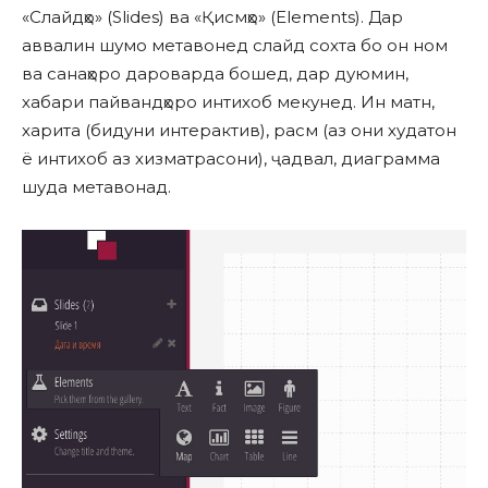
«Слайдҳо» (Slides) ва «Қисмҳо» (Elements). Дар
аввалин шумо метавонед слайд сохта бо он ном
ва санаҳоро дароварда бошед, дар дуюмин,
хабари пайвандҳоро интихоб мекунед. Ин матн,
харита (бидуни интерактив), расм (аз они худатон
ё интихоб аз хизматрасони), ҷадвал, диаграмма
шуда метавонад.