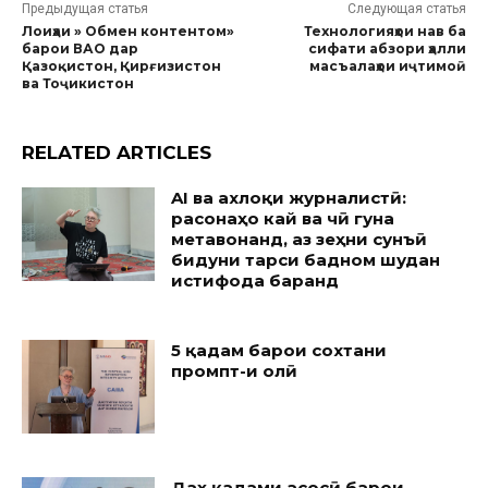
Предыдущая статья
Следующая статья
Лоиҳаи » Обмен контентом»
Технологияҳои нав ба
барои ВАО дар
сифати абзори ҳалли
Қазоқистон, Қирғизистон
масъалаҳои иҷтимоӣ
ва Тоҷикистон
RELATED ARTICLES
AI ва ахлоқи журналистӣ:
расонаҳо кай ва чӣ гуна
метавонанд, аз зеҳни сунъӣ
бидуни тарси бадном шудан
истифода баранд
5 қадам барои сохтани
промпт-и олӣ
Даҳ қадами асосӣ барои