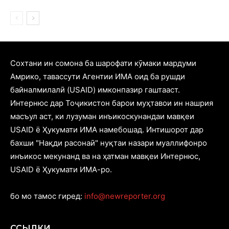
Cохтани ин сомона ба шарофати кӯмаки мардуми
Амрико, тавассути Агентии ИМА оид ба рушди
байналмилалӣ (USAID) имконпазир гаштааст.
Интернюс дар Тоҷикистон барои муҳтавои ин нашрия
масъул аст, ки лузуман инъикоскунандаи мавқеи
USAID ё Ҳукумати ИМА намебошад. Интишорот дар
бахши "Нақди расонаӣ" нуқтаи назари муаллифонро
инъикос мекунанд ва на ҳатман мавқеи Интернюс,
USAID ё Ҳукумати ИМА-ро.
бо мо тамос гиред:
info@newreporter.org
ССЫЛКИ