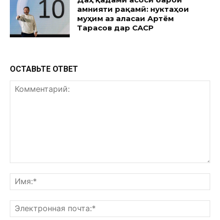
амнияти рақамӣ: нуктаҳои
муҳим аз ҷаласаи Артём
Тарасов дар CACP
ОСТАВЬТЕ ОТВЕТ
Комментарий:
Им
Эл
поч