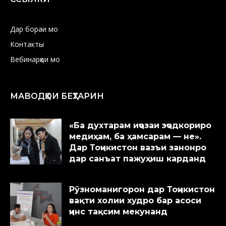
Дар бораи мо
Контакты
Вебинарҳои мо
МАВОДҲОИ БЕҲТАРИН
«Ба духтарам иҷозаи эҷодкориро
медиҳам, ба ҳамсарам — не».
Дар Тоҷикистон вазъи занонро
дар санъат пажуҳиш карданд
Рӯзноманигорон дар Тоҷикистон
вақти холии худро бар асоси
ҷинс тақсим мекунанд