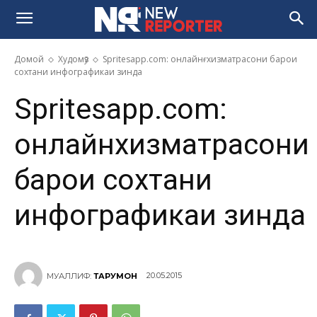
Домой
Худомӯз
Spritesapp.com: онлайнғхизматрасони барои
сохтани инфографикаи зинда
Spritesapp.com:
онлайнғхизматрасони
барои сохтани
инфографикаи зинда
20.05.2015
МУАЛЛИФ:
ТАРҶУМОН