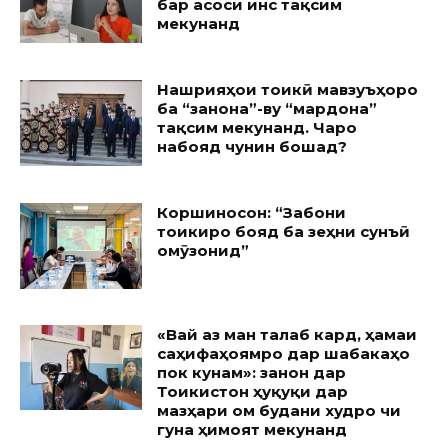
бар асоси ҷинс тақсим
мекунанд
Нашрияҳои тоҷикӣ мавзуъҳоро
ба “занона”-ву “мардона”
тақсим мекунанд. Чаро
набояд чунин бошад?
Коршиносон: “Забони
тоҷикиро бояд ба зеҳни сунъӣ
омӯзонид”
«Вай аз ман талаб кард, ҳамаи
саҳифаҳоямро дар шабакаҳо
пок кунам»: занон дар
Тоҷикистон ҳуқуқи дар
мазҳари ом будани худро чи
гуна ҳимоят мекунанд