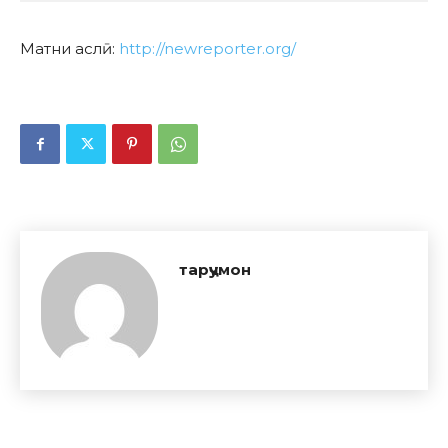
Матни аслӣ:
http://newreporter.org/
тарҷумон