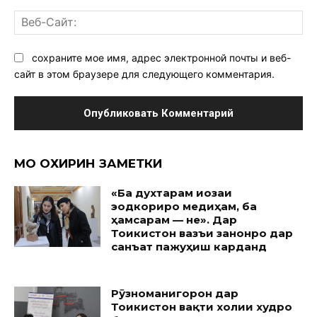
Ве
Са
сохраните мое имя, адрес электронной почты и веб-
сайт в этом браузере для следующего комментария.
МО ОХИРИН ЗАМЕТКИ
«Ба духтарам иҷозаи
эҷодкориро медиҳам, ба
ҳамсарам — не». Дар
Тоҷикистон вазъи занонро дар
санъат пажуҳиш карданд
Рӯзноманигорон дар
Тоҷикистон вақти холии худро