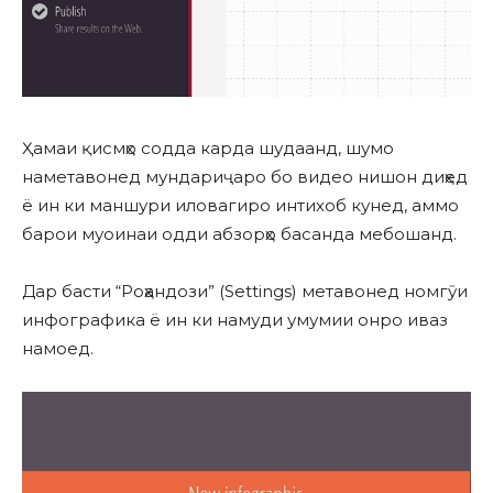
Ҳамаи қисмҳо содда карда шудаанд, шумо
наметавонед мундариҷаро бо видео нишон диҳед
ё ин ки маншури иловагиро интихоб кунед, аммо
барои муоинаи одди абзорҳо басанда мебошанд.
Дар басти “Роҳандози” (Settings) метавонед номгӯи
инфографика ё ин ки намуди умумии онро иваз
намоед.