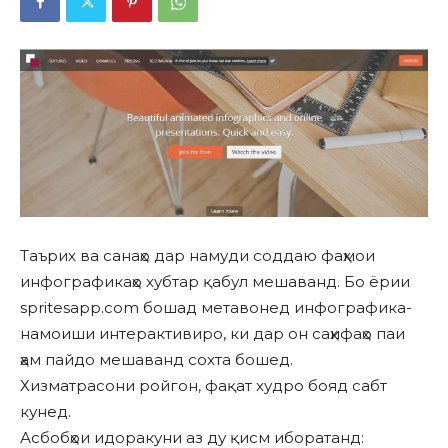
Таърих ва санаҳо дар намуди соддаю фаҳмои
инфографикаҳо хубтар қабул мешаванд. Бо ёрии
spritesapp.com бошад метавонед инфографика-
намоиши интерактивиро, ки дар он саҳифаҳо паи
ҳам пайдо мешаванд сохта бошед.
Хизматрасони ройгон, фақат худро бояд сабт
кунед.
Асбобҳои идоракуни аз ду қисм иборатанд: