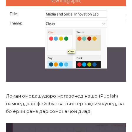
Лоиҳаи омодашударо метавонед нашр (Publish)
намоед, дар фейсбук ва твиттер тақсим кунед, ва
бо ёрии рамз дар сомона ҷой диҳед.