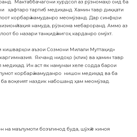
ранд. Мактаббачагони хурдсол аз рӯзномаҳо оид ба
ри ҳафтаро тартиб медиҳанд. Хамин тавр диққати
илоот корбарӣ намуданро меомӯзанд. Дар синфҳои
изионӣ таҳия намуда, рӯзнома мебароранд. Аммо аз
илоот бо назари танқидӣ нигоҳ карданро омӯхт.
и кишварҳои аъзои Созмони Милали Муттаҳид»
аргимназия. Якчанд нидоҳо (клик) ва ҳамин тавр
 медиҳад. Ин аст як намунаи хеле содда барои
ълумот корбарӣ намуданро нишон медиҳад ва ба
о ба воқеият наздик набошанд ҳам меомӯзад.
 на маълумоти боэътинод буда, шӯхӣ ё киноя