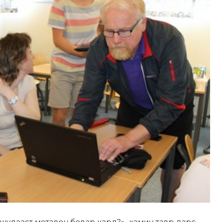
а шудааст метавон бовар кард?» -ҳамин тавр дарс