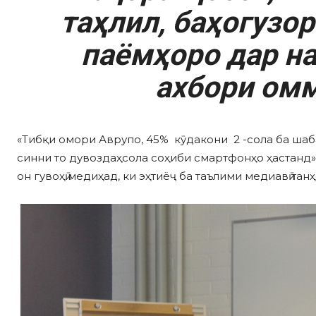
таҳлил, баҳогузор
паёмҳоро дар на
ахбори омм
«Тибқи омори Аврупо, 45% кӯдакони 2 -сола ба ша
синни то дувоздаҳсола соҳиби смартфонҳо ҳастанд
он гувоҳӣ медиҳад, ки эҳтиёҷ ба таълими медиавӣ тан