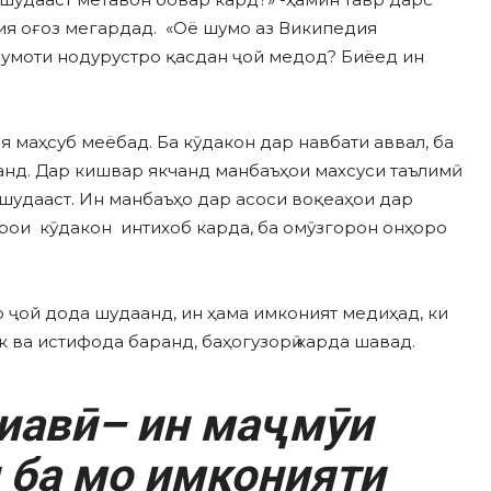
я оғоз мегардад. «Оё шумо аз Википедия
лумоти нодурустро қасдан ҷой медод? Биёед ин
маҳсуб меёбад. Ба кӯдакон дар навбати аввал, ба
анд. Дар кишвар якчанд манбаъҳои махсуси таълимӣ
шудааст. Ин манбаъҳо дар асоси воқеаҳои дар
рои кӯдакон интихоб карда, ба омӯзгорон онҳоро
о ҷой дода шудаанд, ин ҳама имконият медиҳад, ки
 ва истифода баранд, баҳогузорӣ карда шавад.
иавӣ– ин маҷмӯи
 ба мо имконияти