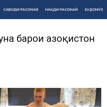
САВОДИ РАСОНАӢ
НАҚДИ РАСОНАӢ
ХУДОМӮЗ
на барои Қазоқистон