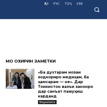
ҚАЗ
РУС
ТОҶ
УЗБ
МО ОХИРИН ЗАМЕТКИ
«Ба духтарам иҷозаи
эҷодкориро медиҳам, ба
ҳамсарам — не». Дар
Тоҷикистон вазъи занонро
дар санъат пажуҳиш
карданд
Медиалента