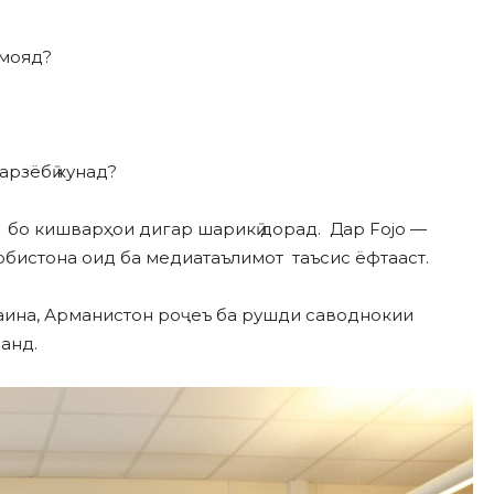
амояд?
арзёбӣ кунад?
 бо кишварҳои дигар шарикӣ дорад. Дар Fojo —
обистона оид ба медиатаълимот таъсис ёфтааст.
аина, Арманистон роҷеъ ба рушди саводнокии
анд.