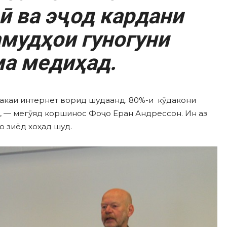
ӣ ва эҷод кардани
мудҳои гуногуни
а медиҳад.
бакаи интернет ворид шудаанд. 80%-и кӯдакони
», — мегӯяд коршинос Фоҷо Еран Андрессон. Ин аз
ҳо зиёд хоҳад шуд.