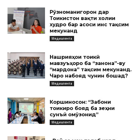
Рӯзноманигорон дар
Тоҷикистон вақти холии
худро бар асоси ҷинс тақсим
мекунанд
Медиалента
Нашрияҳои тоҷикӣ
мавзуъҳоро ба “занона”-ву
“мардона” тақсим мекунанд.
Чаро набояд чунин бошад?
Медиалента
Коршиносон: “Забони
тоҷикиро бояд ба зеҳни
сунъӣ омӯзонид”
Медиалента