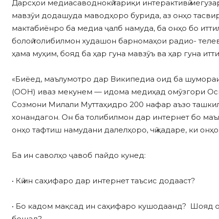
Дарсҳои медиасаводнокӣ тариқи интерактивӣ мегуза
мавзӯи додашуда маводҳоро бурида, аз онҳо тасви
мактабиёнро ба медиа ҷалб намуда, ба онҳо бо итт
болоӣ толибилмон худашон барномаҳои радио- телев
ҳама муҳим, бояд ба ҳар гуна мавзӯъ ва ҳар гуна итт
«Биёед, маълумотро дар Википедиа оид ба шумора
(ООН) иваз мекунем — идома медиҳад омӯзгори Оск
Созмони Милали Муттаҳидро 200 нафар аъзо ташкил
хонандагон. Он ба толибилмон дар интернет бо ма
онҳо тафтиш намудани далелҳоро, чӣ қадаре, ки онҳ
Ба ин саволҳо ҷавоб пайдо кунед:
• Кӣ ин саҳифаро дар интернет таъсис додааст?
• Бо кадом мақсад ин саҳифаро кушодаанд? Шояд он
бошад?