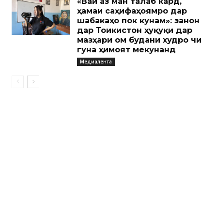
«Вай аз ман талаб кард,
ҳамаи саҳифаҳоямро дар
шабакаҳо пок кунам»: занон
дар Тоҷикистон ҳуқуқи дар
мазҳари ом будани худро чи
гуна ҳимоят мекунанд
Медиалента