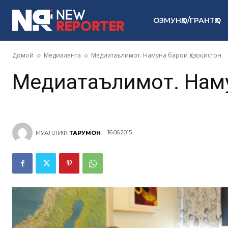
ОЗМУНҲО/ГРАНТҲО
Домой
Медиалента
Медиатаълимот. Намуна барои Қазоқистон
Медиатаълимот. Наму
16.06.2015
МУАЛЛИФ:
ТАРҶУМОН