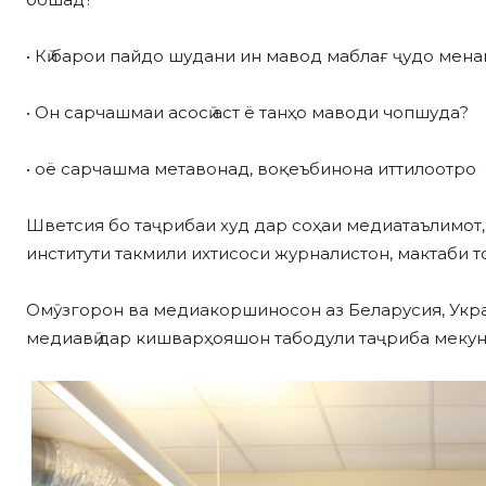
• Кӣ барои пайдо шудани ин мавод маблағ ҷудо мен
• Он сарчашмаи асосӣ аст ё танҳо маводи чопшуда?
• оё сарчашма метавонад, воқеъбинона иттилоотро 
Шветсия бо таҷрибаи худ дар соҳаи медиатаълимот,
институти такмили ихтисоси журналистон, мактаби т
Омӯзгорон ва медиакоршиносон аз Беларусия, Укр
медиавӣ дар кишварҳояшон табодули таҷриба мекун