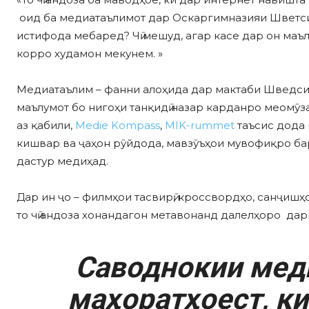
оид ба медиатаълимот дар Оскаргимназияи Шветси
истифода мебаред? Чӣ мешуд, агар касе дар он маъ
корро худамон мекунем. »
Медиатаълим – фанни алоҳида дар мактаби Шведсия 
маълумот бо нигоҳи танқидӣ назар карданро меомӯз
аз қабили,
Medie Kompass
,
MIK-rummet
таъсис дода 
кишвар ва ҷаҳон рӯйдода, мавзӯъҳои мувофиқро ба
дастур медиҳад.
Дар ин ҷо – филмҳои тасвирӣ, кроссвордҳо, санҷишҳ
то чӣ андоза хонандагон метавонанд далелҳоро дарк
Саводнокии мед
маҳоратҳоест, ки