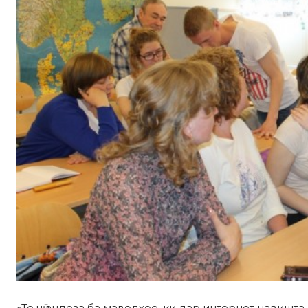
«То чӣ андоза ба маводҳое, ки дар интернет навишт