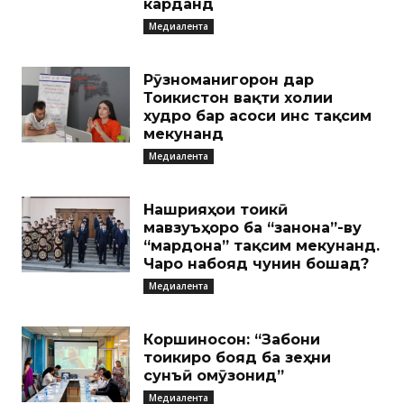
карданд
Медиалента
Рӯзноманигорон дар
Тоҷикистон вақти холии
худро бар асоси ҷинс тақсим
мекунанд
Медиалента
Нашрияҳои тоҷикӣ
мавзуъҳоро ба “занона”-ву
“мардона” тақсим мекунанд.
Чаро набояд чунин бошад?
Медиалента
Коршиносон: “Забони
тоҷикиро бояд ба зеҳни
сунъӣ омӯзонид”
Медиалента