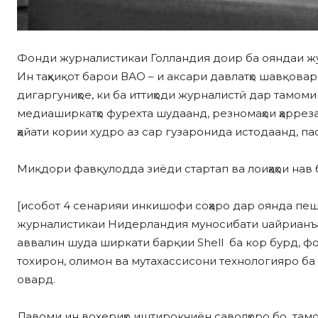
Фонди журналистикаи Голландия доир ба ояндаи жу
Ин таҳқиқот барои ВАО – и аксари давлатҳо шавқова
дигаргуниҳое, ки ба иттиҳоди журналистӣ дар тамоми
медиаширкатҳо фурeхта шудаанд, рeзномаҳои ҳаррe
ҳайати кории худро аз сар гузаронида истодаанд, па
Миқдори фавқулодда зиёди стартап ва лоиҳаҳои нав 
[исобот 4 сенарияи инкишофи соҳаро дар оянда пе
журналистикаи Нидерландия муносибати uайрианъа
аввалин шуда ширкати барқии Shell ба кор бурд, фо
тоxирон, олимон ва мутахассисони технологияро ба 
овард.
Давоми ин вохeриҳо иштирокчиён саволҳоро бо там