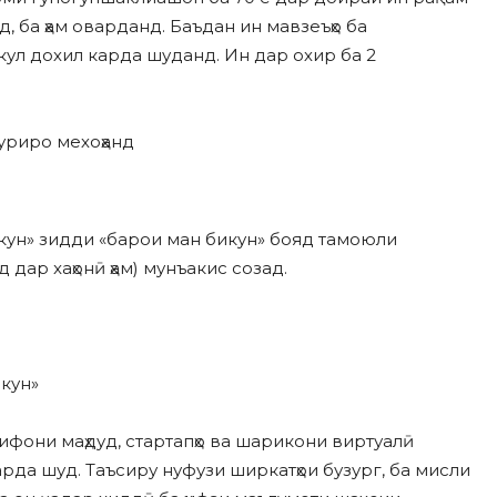
, ба ҳам оварданд. Баъдан ин мавзeъҳо ба
кул дохил карда шуданд. Ин дар охир ба 2
уриро мехоҳанд
 кун» зидди «барои ман бикун» бояд тамоюли
ар xаҳонӣ ҳам) мунъакис созад.
 кун»
лифони маҳдуд, стартапҳо ва шарикони виртуалӣ
арда шуд. Таъсиру нуфузи ширкатҳои бузург, ба мисли