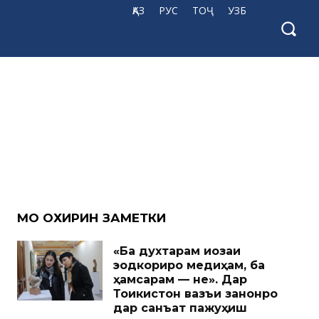
ҚАЗ
РУС
ТОҶ
УЗБ
МО ОХИРИН ЗАМЕТКИ
«Ба духтарам иҷозаи
эҷодкориро медиҳам, ба
ҳамсарам — не». Дар
Тоҷикистон вазъи занонро
дар санъат пажуҳиш