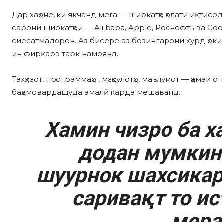
Дар xаҳоне, ки якчанд мега — ширкатҳо ҳолати иқтис
сарони ширкатҳои — Ali baba, Apple, Роснефть ва G
сиёсатмадорон. Аз бисёре аз бозингарони хурд ҳоки
ин фирқаро тарк намоянд.
Таxҳизот, программаҳо , маҳсулотҳо, маълумот — ҳамаи
баҳамовардашуда амалӣ карда мешаванд.
Хамин чизро ба х
додан мумкин 
шуурнок шахсикар
саривақт то
ис
мера