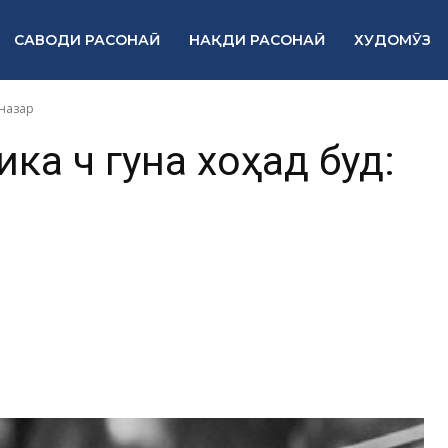
САВОДИ РАСОНАӢ
НАҚДИ РАСОНАӢ
ХУДОМӮЗ
 назар
а чӣ гуна хоҳад буд: