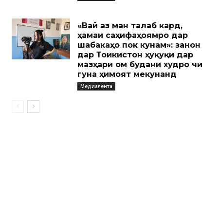
«Вай аз ман талаб кард,
ҳамаи саҳифаҳоямро дар
шабакаҳо пок кунам»: занон
дар Тоҷикистон ҳуқуқи дар
мазҳари ом будани худро чи
гуна ҳимоят мекунанд
Медиалента