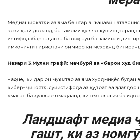
Медиаширкатҳои аз ҳама бештар анъанавӣ натавонистан
арзи ҳастӣ доранд, бо тамоми қувват кӯшиш доранд
истифодабарандагон ба онҳо чун ба заминаи дилгир
имконияти гирифтани он чиро ки мехоҳанд бигиранд
Назари 3.Мулки графӣ: маҷбурӣ ва «барои худ би
Чаҳоне, ки дар он муҳимтар аз ҳама хурдмиқёс будан в
кибер- ҷиноятҳо, сӯиистифода аз қудрат ва ҳалалдор н
ҳамагон ба хулосае омадаанд, ки технология ба идо
Ландшафт медиа ҷ
гашт, ки аз номгӯ