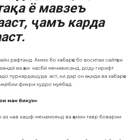
тақа ё мавзеъ
аст, ҷамъ карда
аст.
айн рафтанд. Аммо бо хабарҳо бо воситаи сайтҳои
ҳрвандӣ ва ҳам касбӣ менависанд, доду гирифт
садо пуркардашуда аст, ки дар он ақида ва хабарҳо
диқёбии фикри худро муёбад.
рои ман бикун»
дро аз нав кашф менамоянд ва ҳамин тавр боварии