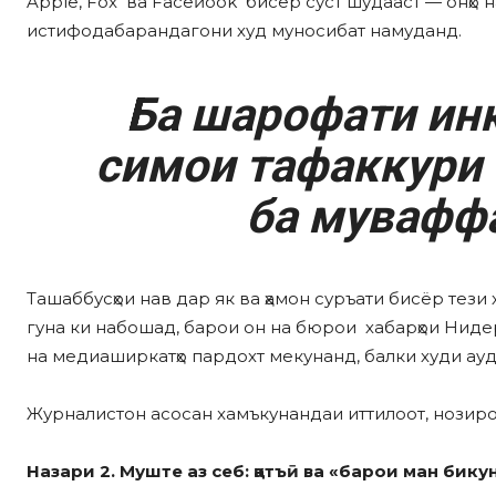
Apple, Fox ва Faceӣook бисёр суст шудааст — онҳо 
истифодабарандагони худ муносибат намуданд.
Ба шарофати инқ
симои тафаккури 
ба муваффа
Ташаббусҳои нав дар як ва ҳамон суръати бисёр тез
гуна ки набошад, барои он на бюрои хабарҳои Нидер
на медиаширкатҳо пардохт мекунанд, балки худи ауд
Журналистон асосан xамъкунандаи иттилоот, нозиро
Назари 2. Муште аз себ: қатъӣ ва «барои ман бику