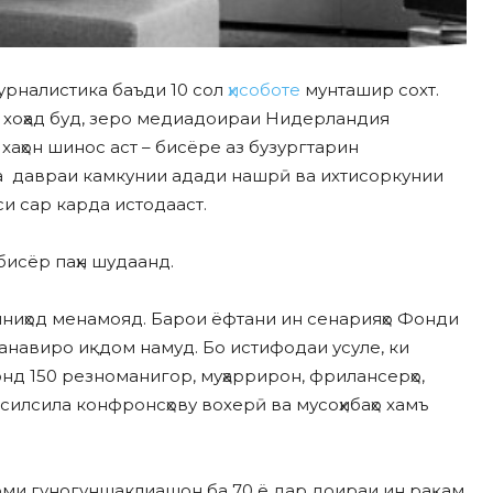
рналистика баъди 10 сол
ҳисоботе
мунташир сохт.
р хоҳад буд, зеро медиадоираи Нидерландия
 xаҳон шинос аст – бисёре аз бузургтарин
за давраи камкунии адади нашрӣ ва ихтисоркунии
си сар карда истодааст.
бисёр паҳн шудаанд.
шниҳод менамояд. Барои ёфтани ин сенарияҳо Фонди
навиро иқдом намуд. Бо истифодаи усуле, ки
нд 150 рeзноманигор, муҳаррирон, фрилансерҳо,
силсила конфронсҳову вохeрӣ ва мусоҳибаҳо xамъ
оми гуногуншаклиашон ба 70 ё дар доираи ин рақам