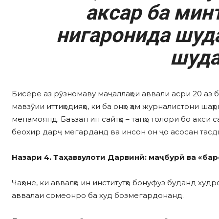
аксар ба мин
нигаронида шуда
шуда
Бисёре аз рӯзномаву маҷаллаҳои аввали асри 20 аз б
мавзӯии иттиҳодияҳо, ки ба онҳо ҳам журналистони ша
менамоянд. Баъзан ин сайтҳо – танҳо толори бо акси 
беохир дарҷ мегарданд ва инсон он ҷо асосан тас
Назари 4. Таҳаввулоти Дарвинӣ: маҷбурӣ ва «ба
Чаҳоне, ки аввалҳо ин институтҳо бонуфуз буданд ху
аввалаи сомеонро ба худ бозмегардонанд.