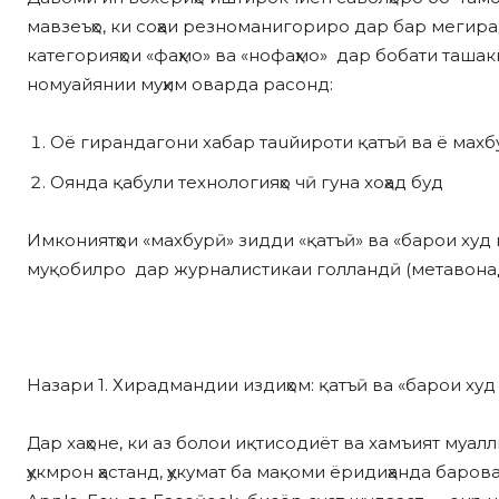
мавзeъҳо, ки соҳаи рeзноманигориро дар бар мегирад
категорияҳои «фаҳмо» ва «нофаҳмо» дар бобати ташак
номуайянии муҳим оварда расонд:
Оё гирандагони хабар таuйироти қатъӣ ва ё маxб
Оянда қабули технологияҳо чӣ гуна хоҳад буд
Имкониятҳои «маxбурӣ» зидди «қатъӣ» ва «барои худ
муқобилро дар журналистикаи голландӣ (метавонад д
Назари 1. Хирадмандии издиҳом: қатъӣ ва «барои худ
Дар xаҳоне, ки аз болои иқтисодиёт ва xамъият муал
ҳукмрон ҳастанд, ҳукумат ба мақоми ёридиҳанда баров