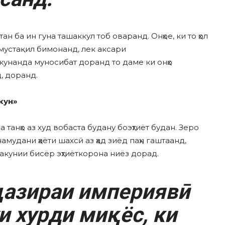
 ба ин гуна ташаккул тоб оваранд. Онҳое, ки то ҳол
 мустақил бимонанд, лек аксари
кунанда муносибат доранд то даме ки онҳо
, доранд.
кун»
а танҳо аз худ вобаста будану боэҳтиёт будан. Зеро
амудани ҳаёти шахсӣ аз ҳад зиёд паҳн гаштаанд,
ракунии бисёр эҳтиёткорона ниёз дорад.
азираи империявӣ
и хурди миқёс, ки