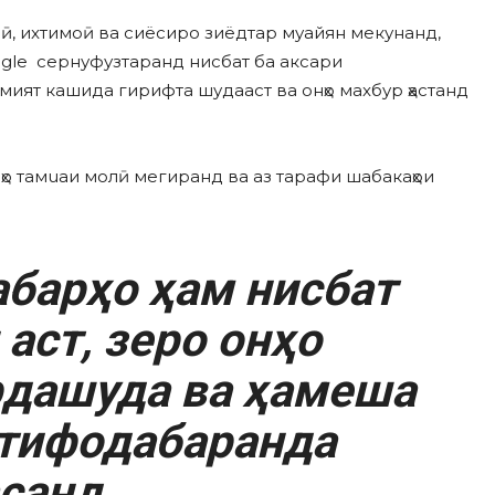
одӣ, иxтимоӣ ва сиёсиро зиёдтар муайян мекунанд,
oogle сернуфузтаранд нисбат ба аксари
мият кашида гирифта шудааст ва онҳо маxбур ҳастанд
 онҳо тамuаи молӣ мегиранд ва аз тарафи шабакаҳои
абарҳо ҳам нисбат
аст, зеро онҳо
дашуда ва ҳамеша
тифодабаранда
санд.