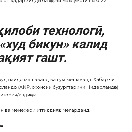
на он қадар xиддӣ ба ҳифзи маълумоти шахсии
илоби технологӣ,
«худ бикун» калид
қият гашт.
и худ пайдо мешаванд ва гум мешаванд. Хабар чӣ
ландҳо (ANP, оxонсии бузургтарини Нидерландҳо),
итория/издиҳом.
н ва менеxери иттиҳодияҳо мегарданд.
н»