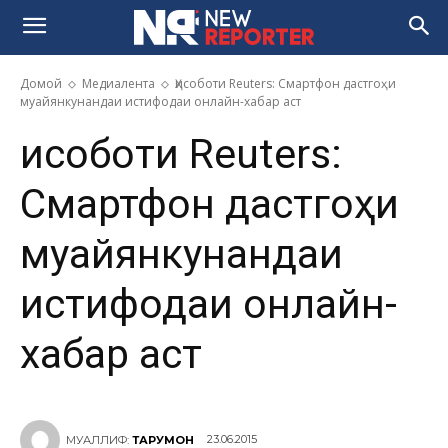
Домой
Медиалента
Ҳисоботи Reuters: Смартфон дастгоҳи
муайянкунандаи истифодаи онлайн-хабар аст
Ҳисоботи Reuters:
Смартфон дастгоҳи
муайянкунандаи
истифодаи онлайн-
хабар аст
23.06.2015
МУАЛЛИФ:
ТАРҶУМОН