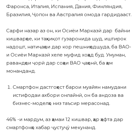
Фаронса, Италия, Испания, Дания, Финляндия,
Бразилия, Ҷопон ва Австралия омода гардидааст.
Сарфи назар аз он, ки Осиёи Марказӣ дар байни
кишварҳое, ки таҳқиқот гузаронида шуд, иштирок
надошт, натиҷаҳои дар кор пешниҳодшуда, ба ВАО-
и Осиёи Марказӣ хеле муфид хоҳад буд. Умуман,
равандҳои ҷорӣ дар соҳаи ВАО ҷаҳонӣ, ба ҳам
монанданд.
Смартфон дастгоҳест барои муайян намудани
истифодаи ахбори онлайнӣ, он ба андоза ва
бизнес-моделҳо низ таъсир мерасонад.
46% -и мардум, аз ҳамаи 12 кишвар, ҳар ҳафта дар
смартфонҳо хабар ҷустуҷӯ мекунанд.