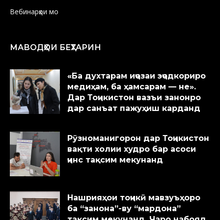
Вебинарҳои мо
МАВОДҲОИ БЕҲТАРИН
«Ба духтарам иҷозаи эҷодкориро
медиҳам, ба ҳамсарам — не».
Дар Тоҷикистон вазъи занонро
дар санъат пажуҳиш карданд
Рӯзноманигорон дар Тоҷикистон
вақти холии худро бар асоси
ҷинс тақсим мекунанд
Нашрияҳои тоҷикӣ мавзуъҳоро
ба “занона”-ву “мардона”
тақсим мекунанд. Чаро набояд