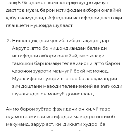
Танҳо 57% одамон компютерҳои худро ҳамчун
дастгоҳи муҳим, барои истифодаи ахбори онлайнӣ
қабул намудаанд. Афтодани истифодаи дастгоҳҳои
планшетӣ мушоҳида шудааст.
Нишондиҳандаи ҷолиб: тибқи таҳқиқот дар
Аврупо, ҳатто бо нишондиҳандаи баланди
истифодаи ахбори онлайнӣ, масъалаҳои
тамошои барномаҳои телевизионӣ, ҳатто барои
ҷавонон зуҳуроти маъмулӣ боқӣ мемонад.
Муаллифони гузориш, онро ба алоқамандии
зич доштани маводи телевизионӣ ва эътиқоди
шунавандагон мансуб донистаанд.
Аммо барои хубтар фаҳмидани он ки, чӣ тавр
одамон заминаи истифодаи маводро интихоб
мекунанд, зарур аст, ки диққати худро ба