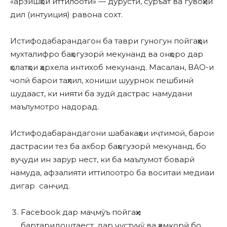
«арзишҳои иттилоотӣ» — дурустӣ, суръат ва гувоҳии
дил (интуиция) равона сохт.
Истифодабарандагон ба таври гуногун пойгаҳҳои
мухталифро баҳогузорӣ мекунанд ва онҳоро дар
ҳолатҳои ҳархела интихоб мекунанд. Масалан, ВАО-и
чопӣ барои таҳлил, хониши шуурнок пешбинӣ
шудааст, ки нияти ба зудӣ дастрас намудани
маълумотро надорад.
Истифодабарандагони шабакаҳои иҷтимоӣ, барои
дастрасии тез ба ахбор баҳогузорӣ мекунанд, бо
вуҷуди ин зарур нест, ки ба маълумот боварӣ
намуда, афзалияти иттилоотро ба воситаи медиаи
дигар санҷид.
Facebook дар маҷмӯъ пойгаҳи
бартаридоштаест, дар ҷустуҷӯ ва ҳамкорӣ бо