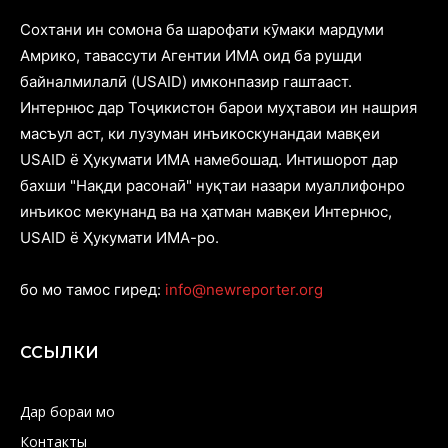
Cохтани ин сомона ба шарофати кӯмаки мардуми
Амрико, тавассути Агентии ИМА оид ба рушди
байналмилалӣ (USAID) имконпазир гаштааст.
Интернюс дар Тоҷикистон барои муҳтавои ин нашрия
масъул аст, ки лузуман инъикоскунандаи мавқеи
USAID ё Ҳукумати ИМА намебошад. Интишорот дар
бахши "Нақди расонаӣ" нуқтаи назари муаллифонро
инъикос мекунанд ва на ҳатман мавқеи Интернюс,
USAID ё Ҳукумати ИМА-ро.
бо мо тамос гиред:
info@newreporter.org
ССЫЛКИ
Дар бораи мо
Контакты