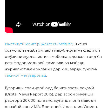
Институти Рейтер (Reuters Institute)
, яке аз
созмонҳои пешбари ҷаҳон маҳсуб ёфта, мақсади он
омӯзиши журналистика мебошад, ҳамасола оид ба
истифодаи медиавӣ, тамоюлҳо ва майлҳои
журналистикаи онлайнӣ дар кишварҳои гуногун
таҳқиқот мегузаронад
.
Гузориши соли ҷорӣ оид ба иттилооти рақамӣ
(Digital News Report 2015), дар асоси омӯзиши
рафтори 20,000 истеъмолкунандагони маводи
онлайнӣ дар ИМА, Бритониё, Ирландия, Олмон,