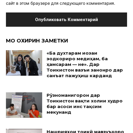
сайт в этом браузере для следующего комментария.
МО ОХИРИН ЗАМЕТКИ
«Ба духтарам иҷозаи
эҷодкориро медиҳам, ба
ҳамсарам — не». Дар
Тоҷикистон вазъи занонро дар
санъат пажуҳиш карданд
Рӯзноманигорон дар
Тоҷикистон вақти холии худро
бар асоси ҷинс тақсим
мекунанд
Нашрияҳои тоҷикӣ мавзуъҳоро