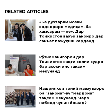
RELATED ARTICLES
«Ба духтарам иҷозаи
эҷодкориро медиҳам, ба
ҳамсарам — не». Дар
Тоҷикистон вазъи занонро дар
санъат пажуҳиш карданд
Рӯзноманигорон дар
Тоҷикистон вақти холии худро
бар асоси ҷинс тақсим
мекунанд
Нашрияҳои тоҷикӣ мавзуъҳоро
ба “занона”-ву “мардона”
тақсим мекунанд. Чаро
набояд чунин бошад?