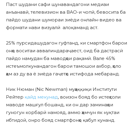
Паст шудани сафи шунавандагони медиаи
анъанавӣ, телевизион ва ВАО-и чопӣ, бевосита ба
пайдо шудани шумораи зиёди онлайн-видео ва
формати нави визуалӣ алоқаманд аст.
25% пурсидашудагон гуфтанд, ки смартфон барои
онҳо воситаи аввалиндараҷаест, оид ба дастрасӣ
пайдо намудан ба маводҳои рақамӣ. Вале 45%
истеъмолкунандагон барои тамошои ахбор, ҳоло
ҳам аз ду ва ё зиёда гаҷетҳо истифода мебаранд.
Ник Нюман (Nic Newman) муҳаққиқи Институти
Рейтер
қайд мекунад
, воизон бояд бо истеҳсоли
маводе машғул бошанд, ки он дар заминаҳои
гуногун корбарӣ намояд, аммо ҳамчун як нуқтаи
ибтидоӣ, онро бояд смартфонҳо қабул кунанд.