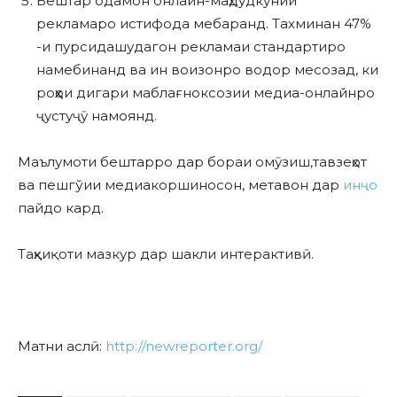
Бештар одамон онлайн-маҳдудкунии
рекламаро истифода мебаранд. Тахминан 47%
-и пурсидашудагон рекламаи стандартиро
намебинанд ва ин воизонро водор месозад, ки
роҳҳои дигари маблағноксозии медиа-онлайнро
ҷустуҷӯ намоянд.
Маълумоти бештарро дар бораи омӯзиш,тавзеҳот
ва пешгўии медиакоршиносон, метавон дар
инҷо
пайдо кард.
Таҳқиқоти мазкур дар шакли интерактивӣ.
Матни аслӣ:
http://newreporter.org/