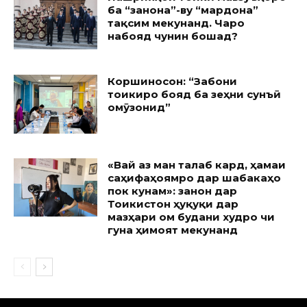
ба “занона”-ву “мардона”
тақсим мекунанд. Чаро
набояд чунин бошад?
Коршиносон: “Забони
тоҷикиро бояд ба зеҳни сунъӣ
омӯзонид”
«Вай аз ман талаб кард, ҳамаи
саҳифаҳоямро дар шабакаҳо
пок кунам»: занон дар
Тоҷикистон ҳуқуқи дар
мазҳари ом будани худро чи
гуна ҳимоят мекунанд