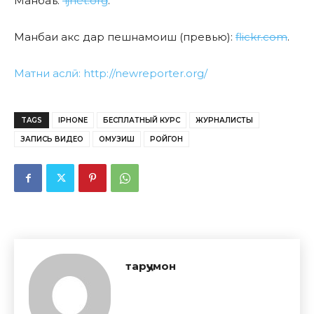
Манбаъ:
ijnet.org
.
Манбаи акс дар пешнамоиш (превью):
flickr.com
.
Матни аслӣ: http://newreporter.org/
TAGS
IPHONE
БЕСПЛАТНЫЙ КУРС
ЖУРНАЛИСТЫ
ЗАПИСЬ ВИДЕО
ОМУЗИШ
РОЙГОН
тарҷумон