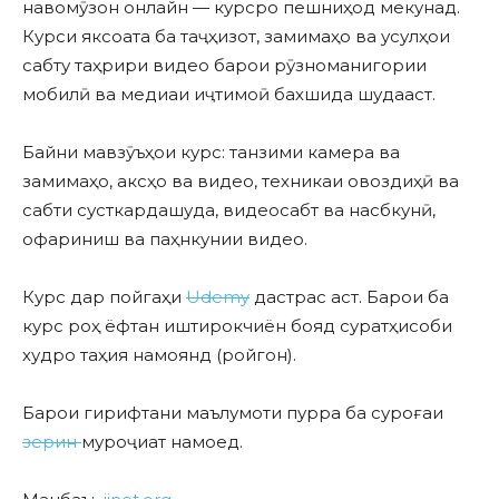
навомӯзон онлайн — курсро пешниҳод мекунад.
Курси яксоата ба таҷҳизот, замимаҳо ва усулҳои
сабту таҳрири видео барои рӯзноманигории
мобилӣ ва медиаи иҷтимоӣ бахшида шудааст.
Байни мавзӯъҳои курс: танзими камера ва
замимаҳо, аксҳо ва видео, техникаи овоздиҳӣ ва
сабти сусткардашуда, видеосабт ва насбкунӣ,
офариниш ва паҳнкунии видео.
Курс дар пойгаҳи
Udemy
дастрас аст. Барои ба
курс роҳ ёфтан иштирокчиён бояд суратҳисоби
худро таҳия намоянд (ройгон).
Барои гирифтани маълумоти пурра ба суроғаи
зерин
муроҷиат намоед.