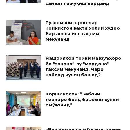
санъат пажуҳиш карданд
Рӯзноманигорон дар
Тоҷикистон вақти холии худро
бар асоси ҷинс тақсим
мекунанд
Нашрияҳои тоҷикӣ мавзуъҳоро
ба “занона”-ву “мардона”
тақсим мекунанд. Чаро
набояд чунин бошад?
Коршиносон: “Забони
тоҷикиро бояд ба зеҳни сунъӣ
омӯзонид”
«Вай аз ман талаб кард, ҳамаи