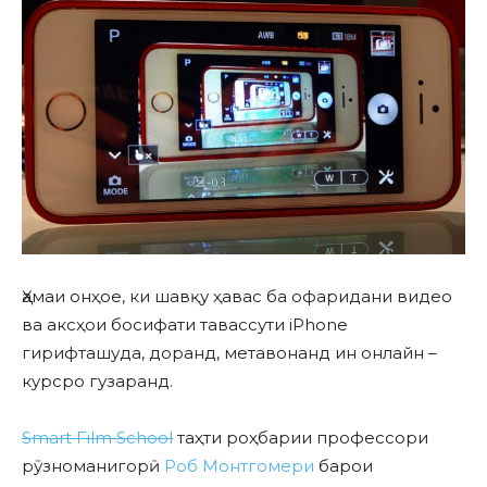
Ҳамаи онҳое, ки шавқу ҳавас ба офаридани видео
ва аксҳои босифати тавассути iPhone
гирифташуда, доранд, метавонанд ин онлайн –
курсро гузаранд.
Smart Film School
таҳти роҳбарии профессори
рӯзноманигорӣ
Роб Монтгомери
барои