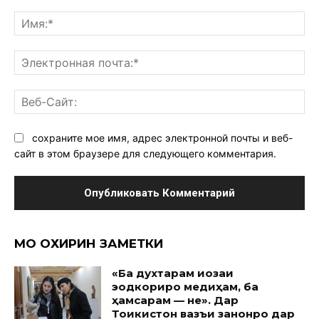
Комментарий:
Им
Эл
поч
Ве
Са
сохраните мое имя, адрес электронной почты и веб-
сайт в этом браузере для следующего комментария.
МО ОХИРИН ЗАМЕТКИ
«Ба духтарам иҷозаи
эҷодкориро медиҳам, ба
ҳамсарам — не». Дар
Тоҷикистон вазъи занонро дар