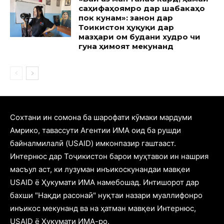
саҳифаҳоямро дар шабакаҳо
пок кунам»: занон дар
Тоҷикистон ҳуқуқи дар
мазҳари ом будани худро чи
гуна ҳимоят мекунанд
Cохтани ин сомона ба шарофати кӯмаки мардуми
Амрико, тавассути Агентии ИМА оид ба рушди
байналмилалӣ (USAID) имконпазир гаштааст.
Интернюс дар Тоҷикистон барои муҳтавои ин нашрия
масъул аст, ки лузуман инъикоскунандаи мавқеи
USAID ё Ҳукумати ИМА намебошад. Интишорот дар
бахши "Нақди расонаӣ" нуқтаи назари муаллифонро
инъикос мекунанд ва на ҳатман мавқеи Интернюс,
USAID ё Ҳукумати ИМА-ро.