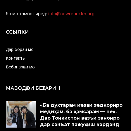
бо мо тамос гиред:
info@newreporter.org
ССЫЛКИ
Дар бораи мо
Контакты
Вебинарҳои мо
МАВОДҲОИ БЕҲТАРИН
«Ба духтарам иҷозаи эҷодкориро
медиҳам, ба ҳамсарам — не».
Дар Тоҷикистон вазъи занонро
дар санъат пажуҳиш карданд