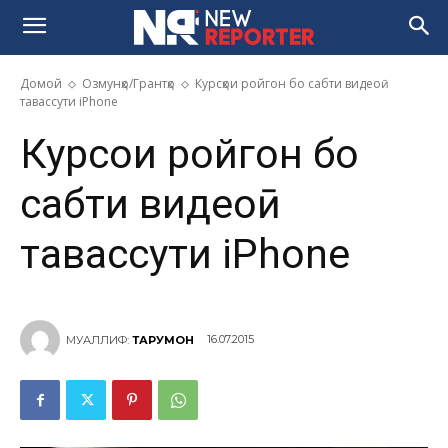
Домой
Озмунҳо/Грантҳо
Курсҳои ройгон бо сабти видеоӣ
тавассути iPhone
Курсҳои ройгон бо
сабти видеоӣ
тавассути iPhone
16.07.2015
МУАЛЛИФ:
ТАРҶУМОН