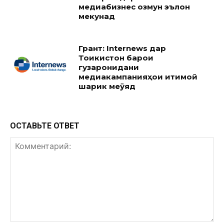
медиабизнес озмун эълон
мекунад
Грант: Internews дар
Тоҷикистон барои
гузаронидани
медиакампанияҳои иҷтимоӣ
шарик меҷӯяд
ОСТАВЬТЕ ОТВЕТ