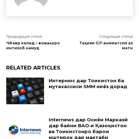
Предыдущая статья
Следующая статья
Чӣ тавр калид – вожаҳоро
Таҳияи Gif-аниматсия аз
интихоб намуд
матн
RELATED ARTICLES
Интернюс дар Тоҷикистон ба
мутахассиси SMM ниёз дорад
Internews дар Осиёи Марказӣ
дар байни ВАО‑и Қазоқистон
ва Тоҷикистонро барои
иштирок дар мактаби