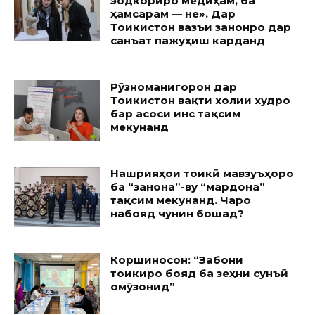
эҷодкориро медиҳам, ба
ҳамсарам — не». Дар
Тоҷикистон вазъи занонро дар
санъат пажуҳиш карданд
Рӯзноманигорон дар
Тоҷикистон вақти холии худро
бар асоси ҷинс тақсим
мекунанд
Нашрияҳои тоҷикӣ мавзуъҳоро
ба “занона”-ву “мардона”
тақсим мекунанд. Чаро
набояд чунин бошад?
Коршиносон: “Забони
тоҷикиро бояд ба зеҳни сунъӣ
омӯзонид”