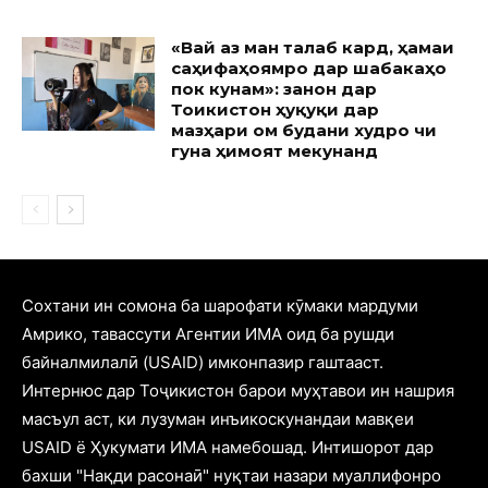
«Вай аз ман талаб кард, ҳамаи
саҳифаҳоямро дар шабакаҳо
пок кунам»: занон дар
Тоҷикистон ҳуқуқи дар
мазҳари ом будани худро чи
гуна ҳимоят мекунанд
Cохтани ин сомона ба шарофати кӯмаки мардуми
Амрико, тавассути Агентии ИМА оид ба рушди
байналмилалӣ (USAID) имконпазир гаштааст.
Интернюс дар Тоҷикистон барои муҳтавои ин нашрия
масъул аст, ки лузуман инъикоскунандаи мавқеи
USAID ё Ҳукумати ИМА намебошад. Интишорот дар
бахши "Нақди расонаӣ" нуқтаи назари муаллифонро