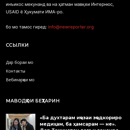
инъикос мекунанд ва на ҳатман мавқеи Интернюс,
USAID ё Ҳукумати ИМА-ро.
бо мо тамос гиред:
info@newreporter.org
ССЫЛКИ
Дар бораи мо
Контакты
Вебинарҳои мо
МАВОДҲОИ БЕҲТАРИН
«Ба духтарам иҷозаи эҷодкориро
медиҳам, ба ҳамсарам — не».