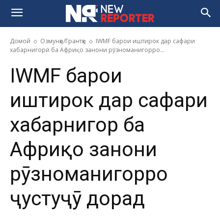
Домой
Озмунҳо/Грантҳо
IWMF барои иштирок дар сафари
хабарнигорӣ ба Африқо занони рӯзноманигорро...
IWMF барои
иштирок дар сафари
хабарнигорӣ ба
Африқо занони
рӯзноманигорро
ҷустуҷӯ дорад