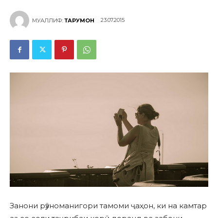
23.07.2015
МУАЛЛИФ:
ТАРҶУМОН
Занони рӯзноманигори тамоми ҷаҳон, ки на камтар