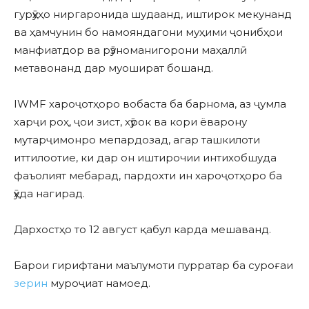
гурӯҳҳо ниргаронида шудаанд, иштирок мекунанд
ва ҳамчунин бо намояндагони муҳими ҷонибҳои
манфиатдор ва рӯзноманигорони маҳаллӣ
метавонанд дар муошират бошанд.
IWMF хароҷотҳоро вобаста ба барнома, аз ҷумла
харҷи роҳ, ҷои зист, хӯрок ва кори ёварону
мутарҷимонро мепардозад, агар ташкилоти
иттилоотие, ки дар он иштирочии интихобшуда
фаъолият мебарад, пардохти ин хароҷотҳоро ба
ӯҳда нагирад.
Дархостҳо то 12 август қабул карда мешаванд.
Барои гирифтани маълумоти пурратар ба суроғаи
зерин
муроҷиат намоед.