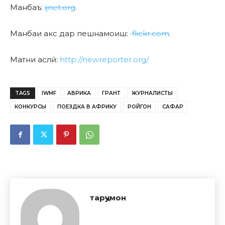
Манбаъ:
ijnet.org
.
Манбаи акс дар пешнамоиш:
flickr.com
.
Матни аслӣ:
http://newreporter.org/
TAGS
IWMF
АВРИКА
ГРАНТ
ЖУРНАЛИСТЫ
КОНКУРСЫ
ПОЕЗДКА В АФРИКУ
РОЙГОН
САФАР
тарҷумон