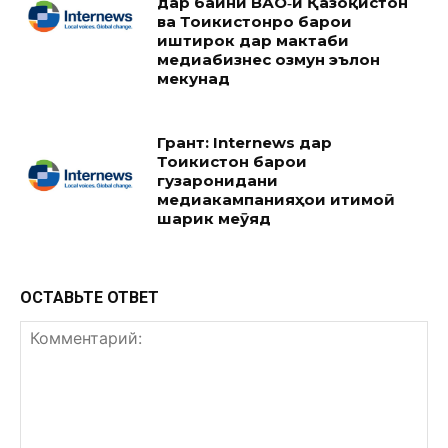
дар байни ВАО‑и Қазоқистон
ва Тоҷикистонро барои
иштирок дар мактаби
медиабизнес озмун эълон
мекунад
Грант: Internews дар
Тоҷикистон барои
гузаронидани
медиакампанияҳои иҷтимоӣ
шарик меҷӯяд
ОСТАВЬТЕ ОТВЕТ