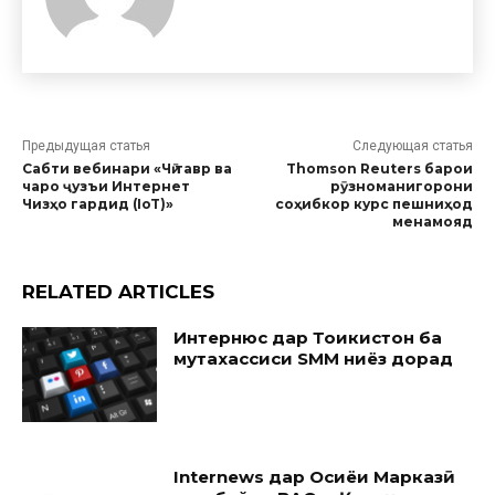
Предыдущая статья
Следующая статья
Cабти вебинари «Чӣ тавр ва
Thomson Reuters барои
чаро ҷузъи Интернет
рӯзноманигорони
Чизҳо гардид (IoT)»
соҳибкор курс пешниҳод
менамояд
RELATED ARTICLES
Интернюс дар Тоҷикистон ба
мутахассиси SMM ниёз дорад
Internews дар Осиёи Марказӣ