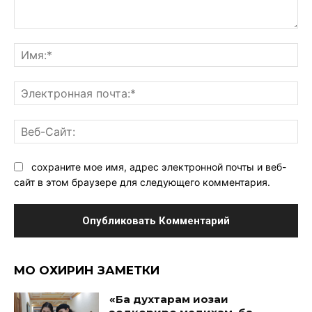
Комментарий:
Им
Эл
поч
Ве
Са
сохраните мое имя, адрес электронной почты и веб-
сайт в этом браузере для следующего комментария.
МО ОХИРИН ЗАМЕТКИ
«Ба духтарам иҷозаи