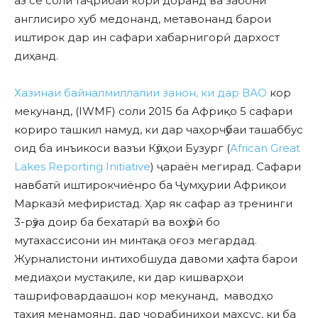
аз се соли таҷрибаи корӣ доранд ва забони
англисиро хуб медонанд, метавонанд барои
иштирок дар ин сафари хабарнигорӣ дархост
диҳанд.
Хазинаи байналмиллалии занон, ки дар ВАО
кор
мекунанд, (IWMF) соли 2015 ба Африқо 5 сафари
кориро ташкил намуд, ки дар чаҳорчӯбаи ташаббус
оид ба инъикоси вазъи Кӯлҳои Бузург (
African Great
Lakes Reporting Initiative
) ҷараён мегирад. Сафари
навбатӣ иштирокчиёнро ба Ҷумҳурии Африқои
Марказӣ мефиристад. Ҳар як сафар аз тренинги
3-рӯза доир ба бехатарӣ ва вохӯрӣ бо
мутахассисони ин минтақа оғоз мегардад.
Журналистони интихобшуда давоми ҳафта барои
медиаҳои мустақиле, ки дар кишварҳои
ташрифовардаашон кор мекунанд, маводҳо
таҳия менамоянд, дар чорабиниҳои махсус, ки ба