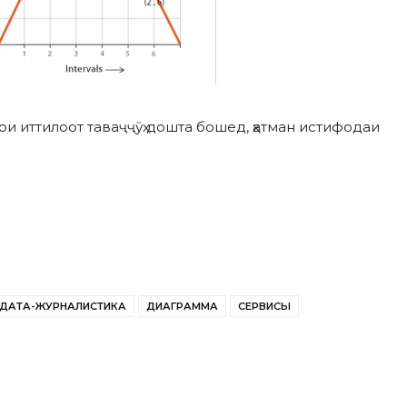
и иттилоот таваҷҷӯҳ дошта бошед, ҳатман истифодаи
ДАТА-ЖУРНАЛИСТИКА
ДИАГРАММА
СЕРВИСЫ