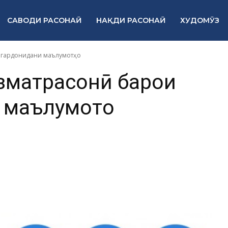
САВОДИ РАСОНАӢ
НАҚДИ РАСОНАӢ
ХУДОМӮЗ
ӣ гардонидани маълумотҳо
изматрасонӣ барои
 маълумотҳо