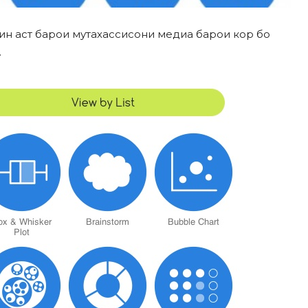
мкин аст барои мутахассисони медиа барои кор бо
.