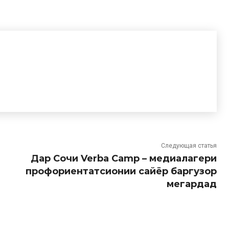
Следующая статья
Дар Сочи Verba Camp – медиалагери
профориентатсионии сайёр баргузор
мегардад