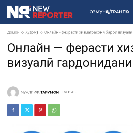
ОЗМУНҲО/ГРАНТҲО
Домой
Худомӯз
Онлайн - феҳрасти хизматрасонӣ барои визуал
Онлайн — феҳрасти х
визуалӣ гардонидани
07.08.2015
МУАЛЛИФ:
ТАРҶУМОН