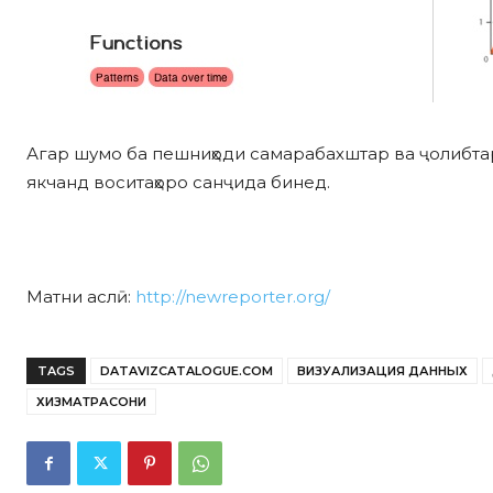
Агар шумо ба пешниҳоди самарабахштар ва ҷолибтар
якчанд воситаҳоро санҷида бинед.
Матни аслӣ:
http://newreporter.org/
TAGS
DATAVIZCATALOGUE.COM
ВИЗУАЛИЗАЦИЯ ДАННЫХ
ХИЗМАТРАСОНИ