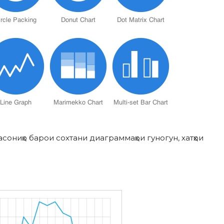
асониҳо барои сохтани диаграммаҳои гуногун, хатҳои