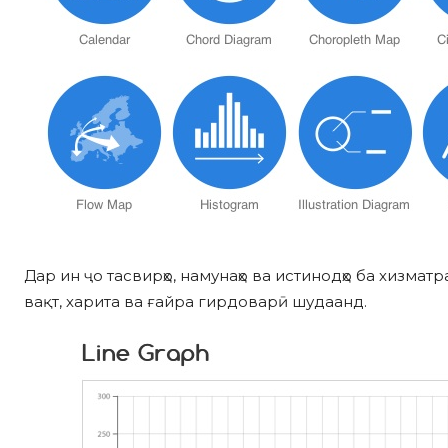
Дар ин ҷо тасвирҳо, намунаҳо ва истинодҳо ба хизматр
вақт, харита ва ғайра гирдоварӣ шудаанд.