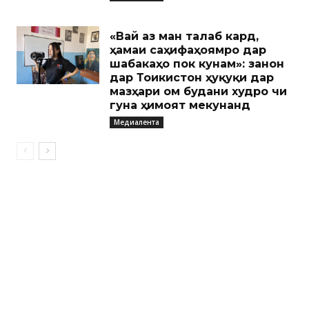
«Вай аз ман талаб кард,
ҳамаи саҳифаҳоямро дар
шабакаҳо пок кунам»: занон
дар Тоҷикистон ҳуқуқи дар
мазҳари ом будани худро чи
гуна ҳимоят мекунанд
Медиалента