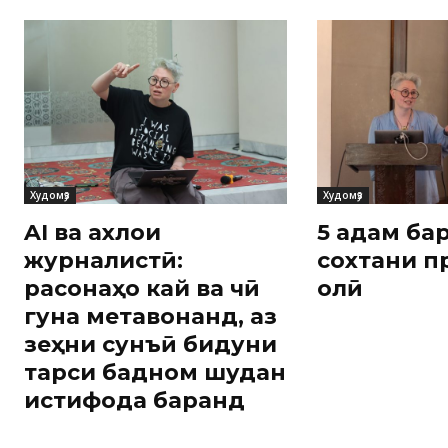
Худомӯз
Худомӯз
AI ва ахлоқи
5 қадам ба
журналистӣ:
сохтани п
расонаҳо кай ва чӣ
олӣ
гуна метавонанд, аз
зеҳни сунъӣ бидуни
тарси бадном шудан
истифода баранд