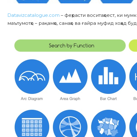
Datavizcatalogue.com
– феҳрасти воситаҳоест, ки му
маълумотҳо – рақамҳо, санаҳо ва ғайра муфид хоҳад буд