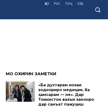
ҚАЗ
РУС
ТОҶ
УЗБ
МО ОХИРИН ЗАМЕТКИ
«Ба духтарам иҷозаи
эҷодкориро медиҳам, ба
ҳамсарам — не». Дар
Тоҷикистон вазъи занонро
дар санъат пажуҳиш