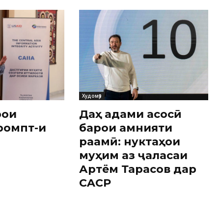
Худомӯз
рои
Даҳ қадами асосӣ
ромпт-и
барои амнияти
рақамӣ: нуктаҳои
муҳим аз ҷаласаи
Артём Тарасов дар
CACP