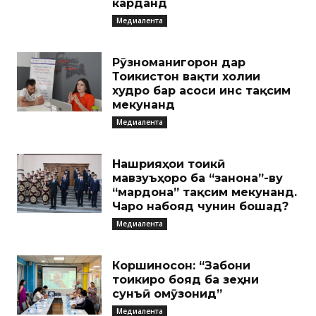
карданд
Медиалента
Рӯзноманигорон дар
Тоҷикистон вақти холии
худро бар асоси ҷинс тақсим
мекунанд
Медиалента
Нашрияҳои тоҷикӣ
мавзуъҳоро ба “занона”-ву
“мардона” тақсим мекунанд.
Чаро набояд чунин бошад?
Медиалента
Коршиносон: “Забони
тоҷикиро бояд ба зеҳни
сунъӣ омӯзонид”
Медиалента