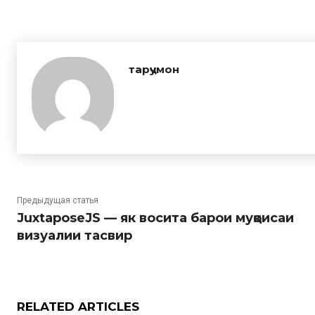
тарҷумон
Предыдущая статья
JuxtaposeJS — як восита барои муқоисаи
визуалии тасвир
RELATED ARTICLES