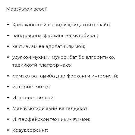
Мавзӯъҳои асосӣ:
Ҳамоҳангсозӣ ва эҷоди қоидаҳои онлайн;
чандрасона, фарҳанг ва мутобиқат;
хактивизм ва адолати иҷтимои;
усулҳои муҳими муносибат бо алгоритмҳо,
тадқиқотӣ платформаҳо;
рамзҳо ва таҷриба дар фарҳанги интернетӣ;
интернет чизҳо;
Интернет вещей;
Маълумотҳои азим ва тадқиқот;
Интерфейсҳои техники-иҷтимои;
краудсорсинг;