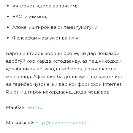
интернет-идора ва танзим;
ВАО-и иҷтимои;
Алоқа, иштирок ва онлайн гуногуни;
Фалсафаи маълумот ва илм.
Барои иштирок коршиносоне, ки дар лоиҳаҳои
ҷавобгӯй кор карда истодаанду, аз пешниҳодҳои
қолабшикан истифода мебаран, даъват карда
мешаванд. Афзалият ба донишҷӯён, тадқиқотчиён
ва таҷрибаомӯзоне, ки дар конфронсҳои Internet
Rules! иштирок накардаанд, дода мешавад.
Манбаъ:
te-st.ru
.
Матни аслӣ:
http://newreporter.org