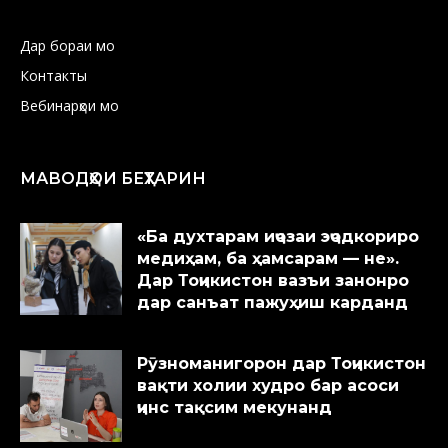
Дар бораи мо
Контакты
Вебинарҳои мо
МАВОДҲОИ БЕҲТАРИН
«Ба духтарам иҷозаи эҷодкориро
медиҳам, ба ҳамсарам — не».
Дар Тоҷикистон вазъи занонро
дар санъат пажуҳиш карданд
Рӯзноманигорон дар Тоҷикистон
вақти холии худро бар асоси
ҷинс тақсим мекунанд