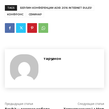
TAGS
БЕРЛИН КОНФЕРЕНЦИИ AOIR 2016 INTERNET RULES!
КОНФРОНС
СЕМИНАР
тарҷумон
Предыдущая статья
Следующая статья
Evrybit — замимаи мобили
Хизматрасонии La Mem