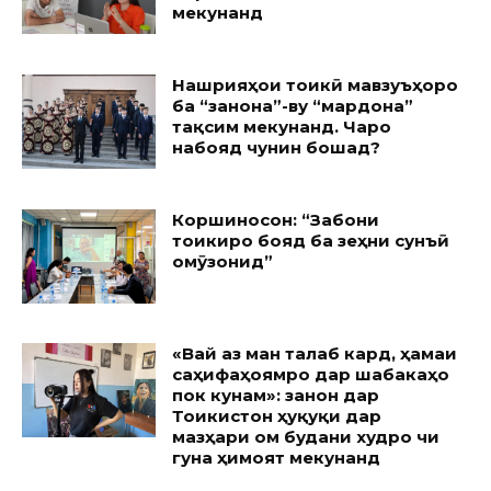
мекунанд
Нашрияҳои тоҷикӣ мавзуъҳоро
ба “занона”-ву “мардона”
тақсим мекунанд. Чаро
набояд чунин бошад?
Коршиносон: “Забони
тоҷикиро бояд ба зеҳни сунъӣ
омӯзонид”
«Вай аз ман талаб кард, ҳамаи
саҳифаҳоямро дар шабакаҳо
пок кунам»: занон дар
Тоҷикистон ҳуқуқи дар
мазҳари ом будани худро чи
гуна ҳимоят мекунанд