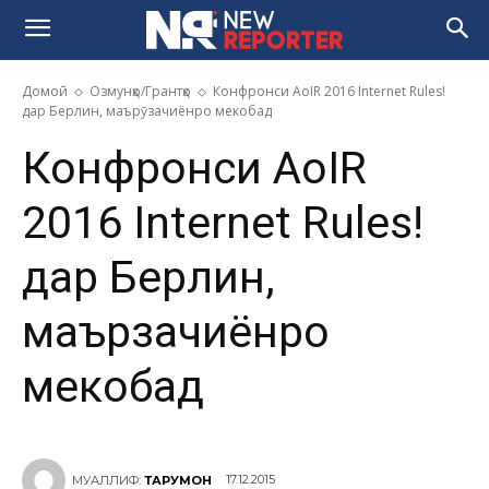
Домой
Озмунҳо/Грантҳо
Конфронси AoIR 2016 Internet Rules!
дар Берлин, маърӯзачиёнро мекобад
Конфронси AoIR
2016 Internet Rules!
дар Берлин,
маърӯзачиёнро
мекобад
17.12.2015
МУАЛЛИФ:
ТАРҶУМОН