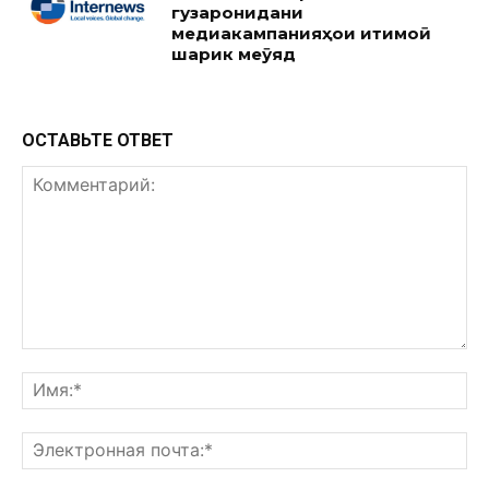
гузаронидани
медиакампанияҳои иҷтимоӣ
шарик меҷӯяд
ОСТАВЬТЕ ОТВЕТ
Комментарий:
Им
Эл
поч