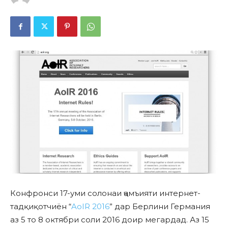
Конфронси 17-уми солонаи ҷамъияти интернет-
тадқиқотчиён “
AoIR 2016
” дар Берлини Германия
аз 5 то 8 октябри соли 2016 доир мегардад. Аз 15