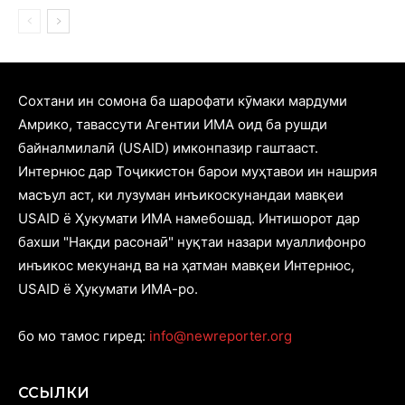
Cохтани ин сомона ба шарофати кӯмаки мардуми
Амрико, тавассути Агентии ИМА оид ба рушди
байналмилалӣ (USAID) имконпазир гаштааст.
Интернюс дар Тоҷикистон барои муҳтавои ин нашрия
масъул аст, ки лузуман инъикоскунандаи мавқеи
USAID ё Ҳукумати ИМА намебошад. Интишорот дар
бахши "Нақди расонаӣ" нуқтаи назари муаллифонро
инъикос мекунанд ва на ҳатман мавқеи Интернюс,
USAID ё Ҳукумати ИМА-ро.
бо мо тамос гиред:
info@newreporter.org
ССЫЛКИ