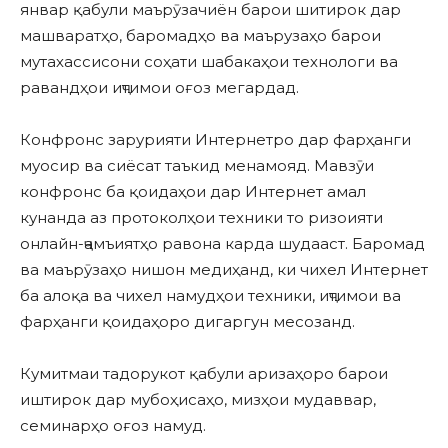
январ қабули маърӯзачиён барои шитирок дар
машваратҳо, баромадҳо ва маърузаҳо барои
мутахассисони соҳати шабакаҳои технологи ва
равандҳои иҷтимои оғоз мегардад.
Конфронс зарурияти Интернетро дар фарҳанги
муосир ва сиёсат таъкид менамояд. Мавзӯи
конфронс ба қоидаҳои дар Интернет амал
кунанда аз протоколҳои техники то ризоияти
онлайн-ҷамъиятҳо равона карда шудааст. Баромад
ва маърӯзаҳо нишон медиҳанд, ки чихел Интернет
ба алоқа ва чихел намудҳои техники, иҷтимои ва
фарҳанги қоидаҳоро дигаргун месозанд.
Кумитмаи тадорукот қабули аризаҳоро барои
иштирок дар мубоҳисаҳо, мизҳои мудаввар,
семинарҳо оғоз намуд.