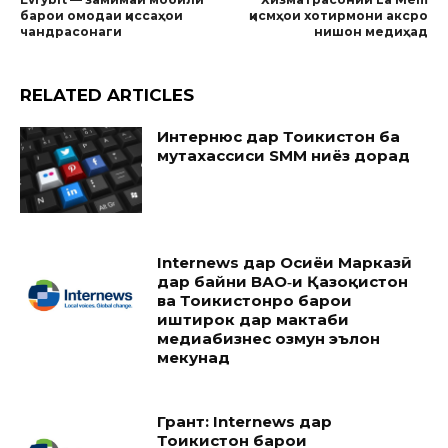
барои омодаи қиссаҳои
қисмҳои хотирмони аксро
чандрасонаги
нишон медиҳад
RELATED ARTICLES
Интернюс дар Тоҷикистон ба
мутахассиси SMM ниёз дорад
Internews дар Осиёи Марказӣ
дар байни ВАО‑и Қазоқистон
ва Тоҷикистонро барои
иштирок дар мактаби
медиабизнес озмун эълон
мекунад
Грант: Internews дар
Тоҷикистон барои