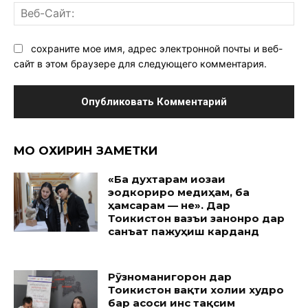
Ве
Са
сохраните мое имя, адрес электронной почты и веб-
сайт в этом браузере для следующего комментария.
МО ОХИРИН ЗАМЕТКИ
«Ба духтарам иҷозаи
эҷодкориро медиҳам, ба
ҳамсарам — не». Дар
Тоҷикистон вазъи занонро дар
санъат пажуҳиш карданд
Рӯзноманигорон дар
Тоҷикистон вақти холии худро
бар асоси ҷинс тақсим