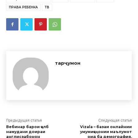
ПРАВА РЕБЕНКА
ТВ
тарҷумон
Предыдущая статья
Следующая статья
Вебинар барои ҷалб
Vizala – базаи онлайнии
намудани доираи
умумиҷаҳонии маълумот
англисзабонон
оид ба демография,