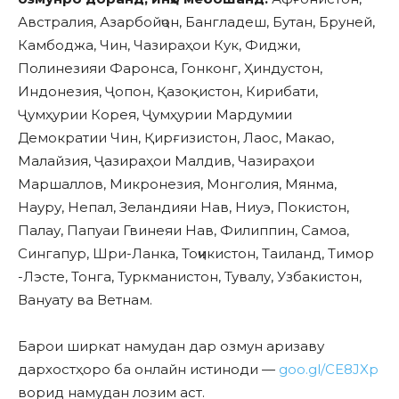
Австралия, Азарбойҷон, Бангладеш, Бутан, Бруней,
Камбоджа, Чин, Чазираҳои Кук, Фиджи,
Полинезияи Фаронса, Гонконг, Ҳиндустон,
Индонезия, Ҷопон, Қазоқистон, Кирибати,
Ҷумҳурии Корея, Ҷумҳурии Мардумии
Демократии Чин, Қирғизистон, Лаос, Макао,
Малайзия, Ҷазираҳои Малдив, Чазираҳои
Маршаллов, Микронезия, Монголия, Мянма,
Науру, Непал, Зеландияи Нав, Ниуэ, Покистон,
Палау, Папуаи Гвинеяи Нав, Филиппин, Самоа,
Сингапур, Шри-Ланка, Тоҷикистон, Таиланд, Тимор
-Лэсте, Тонга, Туркманистон, Тувалу, Узбакистон,
Вануату ва Ветнам.
Барои ширкат намудан дар озмун аризаву
дархостҳоро ба онлайн истиноди —
goo.gl/CE8JXp
ворид намудан лозим аст.