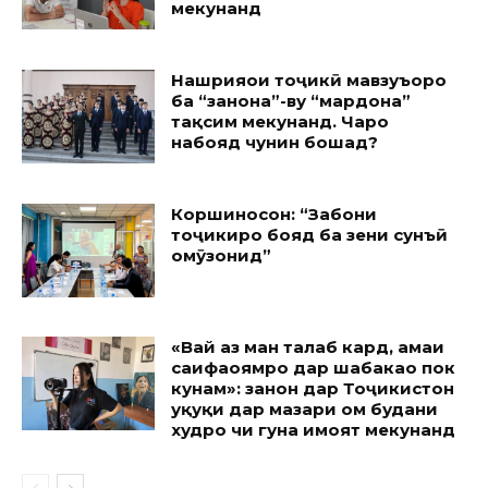
мекунанд
Нашрияҳои тоҷикӣ мавзуъҳоро
ба “занона”-ву “мардона”
тақсим мекунанд. Чаро
набояд чунин бошад?
Коршиносон: “Забони
тоҷикиро бояд ба зеҳни сунъӣ
омӯзонид”
«Вай аз ман талаб кард, ҳамаи
саҳифаҳоямро дар шабакаҳо пок
кунам»: занон дар Тоҷикистон
ҳуқуқи дар мазҳари ом будани
худро чи гуна ҳимоят мекунанд