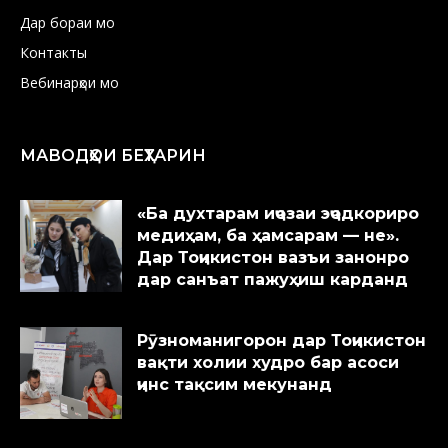
Дар бораи мо
Контакты
Вебинарҳои мо
МАВОДҲОИ БЕҲТАРИН
«Ба духтарам иҷозаи эҷодкориро
медиҳам, ба ҳамсарам — не».
Дар Тоҷикистон вазъи занонро
дар санъат пажуҳиш карданд
Рӯзноманигорон дар Тоҷикистон
вақти холии худро бар асоси
ҷинс тақсим мекунанд