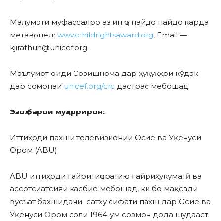
Малумоти муфассалро аз ин ҷо пайдо пайдо карда
метавонед:
www.childrightsaward.org
, Email —
kjirathun@unicef.org.
Маълумот оиди Созишнома дар ҳуқуқҳои кўдак
дар сомонаи
unicef.org/crc
дастрас мебошад.
Эзоҳ барои муҳаррирон:
Иттиҳоди пахши телевизионии Осиё ва Уқёнуси
Ором (ABU)
ABU иттиҳоди ғайритиҷоратию ғайриҳукуматӣ ва
ассотсиатсияи касбие мебошад, ки бо мақсади
вусъат бахшидани сатху сифати пахш дар Осиё ва
Уқёнуси Ором соли 1964-ум созмон дода шудааст.