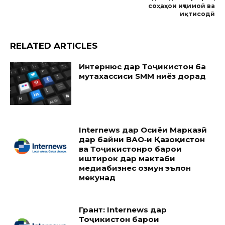
соҳаҳои иҷтимоӣ ва
иқтисодӣ
RELATED ARTICLES
Интернюс дар Тоҷикистон ба
мутахассиси SMM ниёз дорад
Internews дар Осиёи Марказӣ
дар байни ВАО‑и Қазоқистон
ва Тоҷикистонро барои
иштирок дар мактаби
медиабизнес озмун эълон
мекунад
Грант: Internews дар
Тоҷикистон барои