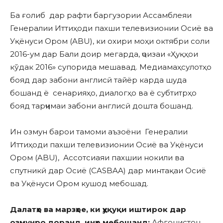
Ба ғолиб дар рафти баргузории Ассамблеяи
Генералии Иттиҳоди пахши телевизионии Осиё ва
Уқёнуси Ором (ABU), ки охири моҳи октябри соли
2016-ум дар Бали доир мегарда, ҷоизаи «Ҳуқҳои
кўдак 2016» супорида мешавад. Медиамаҳсулотҳо
бояд дар забони англисӣ тайёр карда шуда
бошанд ё сенарияҳо, диалогҳо ва ё субтитрҳо
бояд тарҷимаи забони англисӣ дошта бошанд.
Ин озмун барои тамоми аъзоёни Генералии
Иттиҳоди пахши телевизионии Осиё ва Уқёнуси
Ором (ABU), Ассотсиаяи пахшии нокили ва
спутникӣ дар Осиё (CASBAA) дар минтақаи Осиё
ва Уқёнуси Ором кушод мебошад.
Далатҳо ва марзҳое, ки ҳуқуқи иштирок дар
озмунро доранд, инҳо мебошанд:
Афғонистон,