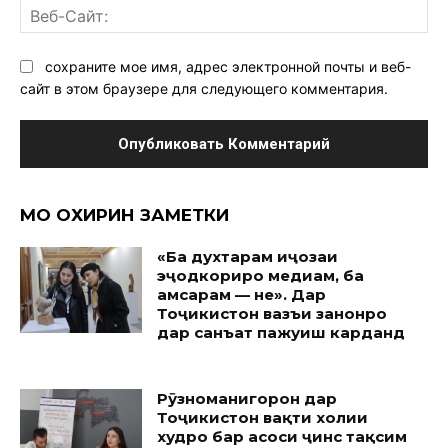
Ве
Са
сохраните мое имя, адрес электронной почты и веб-
сайт в этом браузере для следующего комментария.
МО ОХИРИН ЗАМЕТКИ
«Ба духтарам иҷозаи
эҷодкориро медиҳам, ба
ҳамсарам — не». Дар
Тоҷикистон вазъи занонро
дар санъат пажуҳиш карданд
Рӯзноманигорон дар
Тоҷикистон вақти холии
худро бар асоси ҷинс тақсим