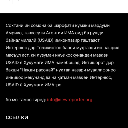
Cохтани ин сомона ба шарофати кӯмаки мардуми
Амрико, тавассути Агентии ИМА оид ба рушди
байналмилалӣ (USAID) имконпазир гаштааст.
Интернюс дар Тоҷикистон барои муҳтавои ин нашрия
масъул аст, ки лузуман инъикоскунандаи мавқеи
USAID ё Ҳукумати ИМА намебошад. Интишорот дар
бахши "Нақди расонаӣ" нуқтаи назари муаллифонро
инъикос мекунанд ва на ҳатман мавқеи Интернюс,
USAID ё Ҳукумати ИМА-ро.
бо мо тамос гиред:
info@newreporter.org
ССЫЛКИ