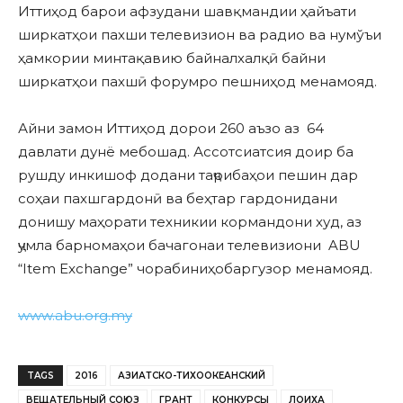
Иттиҳод барои афзудани шавқмандии ҳайъати
ширкатҳои пахши телевизион ва радио ва нумўъи
ҳамкории минтақавию байналхалқӣ байни
ширкатҳои пахшӣ форумро пешниҳод менамояд.
Айни замон Иттиҳод дорои 260 аъзо аз 64
давлати дунё мебошад. Ассотсиатсия доир ба
рушду инкишоф додани таҷрибаҳои пешин дар
соҳаи пахшгардонӣ ва беҳтар гардонидани
донишу маҳорати техникии кормандони худ, аз
ҷумла барномаҳои бачагонаи телевизиони ABU
“Item Exchange” чорабиниҳобаргузор менамояд.
www.abu.org.my
TAGS
2016
АЗИАТСКО-ТИХООКЕАНСКИЙ
ВЕЩАТЕЛЬНЫЙ СОЮЗ
ГРАНТ
КОНКУРСЫ
ЛОИХА