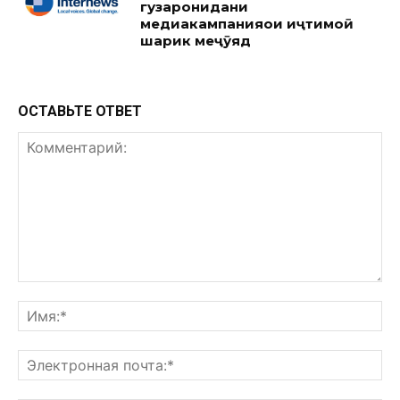
гузаронидани
медиакампанияҳои иҷтимоӣ
шарик меҷӯяд
ОСТАВЬТЕ ОТВЕТ
Комментарий:
Им
Эл
поч