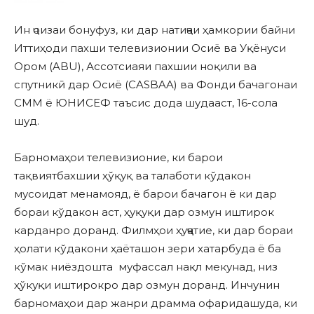
Ин ҷоизаи бонуфуз, ки дар натиҷаи ҳамкории байни
Иттиҳоди пахши телевизионии Осиё ва Уқёнуси
Ором (ABU), Ассотсиаяи пахшии ноқили ва
спутникӣ дар Осиё (CASBAA) ва Фонди бачагонаи
СММ ё ЮНИСЕФ таъсис дода шудааст, 16-сола
шуд.
Барномаҳои телевизионие, ки барои
тақвиятбахшии ҳўқуқ ва талаботи кўдакон
мусоидат менамояд, ё барои бачагон ё ки дар
бораи кўдакон аст, ҳуқуқи дар озмун иштирок
карданро доранд. Филмҳои ҳуҷҷатие, ки дар бораи
ҳолати кўдакони ҳаёташон зери хатарбуда ё ба
кўмак ниёздошта муфассал нақл мекунад, низ
ҳўкуқи иштирокро дар озмун доранд. Инчунин
барномаҳои дар жанри драмма офаридашуда, ки