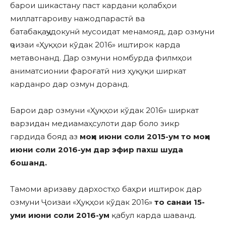
барои шикастану паст кардани қолабҳои
миллатгароиву нажодпарастӣ ва
батабақаҷудокунӣ мусоидат менамояд, дар озмуни
ҷоизаи «Ҳуқҳои кўдак 2016» иштирок карда
метавонанд. Дар озмуни номбурда филмҳои
аниматсионии фароғатӣ низ ҳуқуқи ширкат
карданро дар озмун доранд.
Барои дар озмуни «Ҳуқҳои кўдак 2016» ширкат
варзидан медиамаҳсулоти дар боло зикр
гардида бояд аз
моҳи июни соли 2015-ум то моҳи
июни соли 2016-ум дар эфир пахш шуда
бошанд.
Тамоми аризаву дархостҳо баҳри иштирок дар
озмуни Ҷоизаи «Ҳуқҳои кўдак 2016»
то санаи 15-
уми июни соли 2016-ум
қабул карда шаванд.