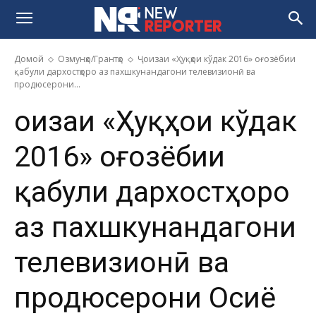
Домой
Озмунҳо/Грантҳо
Ҷоизаи «Ҳуқҳои кўдак 2016» оғозёбии
қабули дархостҳоро аз пахшкунандагони телевизионӣ ва
продюсерони...
Ҷоизаи «Ҳуқҳои кўдак
2016» оғозёбии
қабули дархостҳоро
аз пахшкунандагони
телевизионӣ ва
продюсерони Осиё